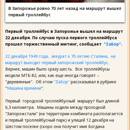
В Запорожье ровно 70 лет назад на маршрут вышел
первый троллейбус
Первый троллейбус в Запорожье вышел на маршрут
22 декабря. По случаю пуска первого троллейбуса
прошел торжественный митинг, сообщает
"ZаБор"
.
22 декабря 1949 года, аккурат к 70-летию Сталина, на
маршрут выходит первый запорожский троллейбус
.
Вернее, машин было сразу шесть. Все троллейбусы
модели МТБ-82, или, как еще иногда говорят –
"деревянные". Об этом
"ZаБор"
рассказывал в рубрике
"
Машина времени
".
Первый городской троллейбусный маршрут был длиной
6,3 километра. Машины ходили между проходной
"Запорожстали" (на территории комбината располагается
и первый троллейбусный парк) и улицей 12 декабря на
Шестом поселке (скоро она получит имя Богдана