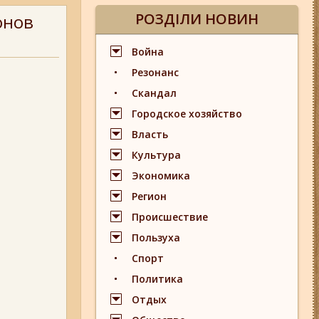
РОЗДІЛИ НОВИН
онов
Война
Резонанс
Скандал
Городское хозяйство
Власть
Культура
Экономика
Регион
Происшествие
Пользуха
Спорт
Политика
Отдых