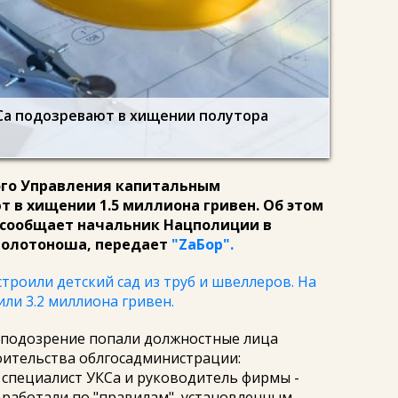
Са подозревают в хищении полутора
го Управления капитальным
 в хищении 1.5 миллиона гривен. Об этом
и сообщает начальник Нацполиции в
Золотоноша, передает
"ZаБор".
строили детский сад из труб и швеллеров. На
ли 3.2 миллиона гривен.
д подозрение попали должностные лица
оительства облгосадминистрации:
 специалист УКСа и руководитель фирмы -
 работали по "правилам", установленным