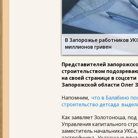
В Запорожье работников УК
миллионов гривен
Представителей запорожско
строительством подозревают
на своей странице в соцсет
Запорожской области Олег 
Напомним,
что в Балабино по
строительство детсада выдели
Как заявляет Золотоноша, по
Управления капитального стр
заместитель начальника УКСа,
застройщика. Указанные лица