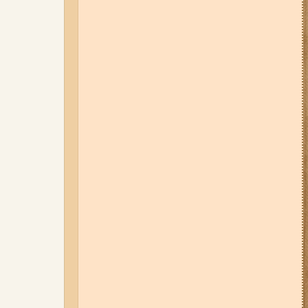
01-08-26 22:20
Росіяни
атакували Запоріжжя та
область дронами та КАБами:
загинула людина, у місті
сталася велика пожежа (фото,
відео)
06-08-26 12:40
У ЄС з 5 серпня
змінюють правила тимчасового
захисту для українських
чоловіків
31-07-26 16:42
На карʼєрі під
Запоріжжям автомобіль
опинився під водою: що відомо
(відео)
04-08-26 12:35
Побиття, "ями" та
накази стріляти по своїх:
опублікували розслідування про
225-й окремий штурмовий полк,
що зараз знаходиться на
Запорізькому напрямку