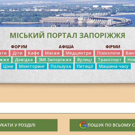
МІСЬКИЙ ПОРТАЛ ЗАПОРІЖЖЯ
ФОРУМ
АФІША
ФІРМИ
ати
Діти
Кафе
Масаж
Медцентри
Психологи
Ван
іжжя
Довідка
ЗМІ Запоріжжя
Вулиці
Транспорт
Но
Ціни
Моніторинг
Пользуха
Петиції
Машина часу
КАТИ У РОЗДІЛІ
ПОШУК ПО ВСЬОМУ 