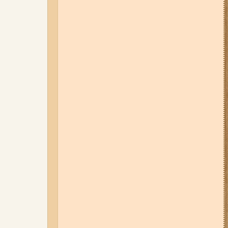
06-08-26 08:13
Російський FPV-
дрон атакував маршрутку у
Запорізькій області (відео)
01-08-26 14:10
Стали відомі
подробиці ДТП з
неповнолітньою
мотоциклісткою на Космосі в
Запоріжжі (фото, відео)
31-07-26 08:22
Щонайменше
шість вибухів і масштабна
пожежа: вночі росіяни вдарили
по Запоріжжю (фото, відео)
31-07-26 09:33
У трьох районах
Запоріжжя сьогодні
вимикатимуть світло: повний
список адрес
03-08-26 09:03
Без світла у 6
районах Запоріжжя: де 3 серпня
відбудуться планові та
термінові відключення
електроенергії