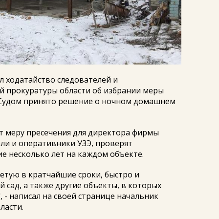
ел ходатайство следователей и
й прокуратуры области об избрании меры
. Судом принято решение о ночном домашнем
рет меру пресечения для директора фирмы
ли и оперативники УЗЭ, проверят
ие несколько лет на каждом объекте.
ветую в кратчайшие сроки, быстро и
 сад, а также другие объекты, в которых
, - написал на своей странице начальник
ласти.