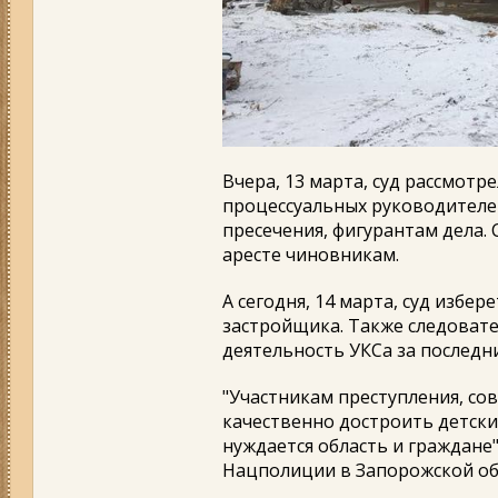
Вчера, 13 марта, суд рассмотр
процессуальных руководителе
пресечения, фигурантам дела
аресте чиновникам.
А сегодня, 14 марта, суд избе
застройщика. Также следовате
деятельность УКСа за последн
"Участникам преступления, со
качественно достроить детский
нуждается область и граждане"
Нацполиции в Запорожской об