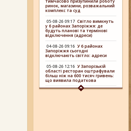
тимчасово призупинили роботу
ринок, магазини, розважальний
комплекс та суд
05-08-26 09:17
Світло вимкнуть
у 6 районах Запоріжжя: де
будуть планові та термінові
відключення (адреси)
04-08-26 09:16
У 6 районах
Запоріжжя сьогодні
відключають світло: адреси
05-08-26 12:16
У Запорізькій
області ресторан оштрафували
більш ніж на 600 тисяч гривень:
що виявила податкова
04-08-26 11:14
Що зміниться для
жителів Запоріжжя з серпня:
нові виплати, допомога ВПО та
зміни для ФОПів
06-08-26 09:14
Світло
відключать у 6 районах
Запоріжжя: де не буде
електроенергії 6 серпня