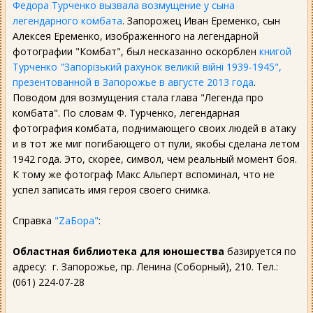
Федора Турченко вызвала возмущение у сына
легендарного комбата
. Запорожец Иван Еременко, сын
Алексея Еременко, изображенного на легендарной
фотографии "Комбат", был несказанно оскорблен
книгой
Турченко "Запорізький рахунок великій війні 1939-1945",
презентованной в Запорожье в августе 2013 года
.
Поводом для возмущения стала глава "Легенда про
комбата". По словам Ф. Турченко, легендарная
фотография комбата, поднимающего своих людей в атаку
и в тот же миг погибающего от пули, якобы сделана летом
1942 года. Это, скорее, символ, чем реальный момент боя.
К тому же фотограф Макс Альперт вспоминал, что не
успел записать имя героя своего снимка.
Справка
"ZаБора"
:
Областная библиотека для юношества
базируется по
адресу: г. Запорожье, пр. Ленина (Соборный), 210. Тел.:
(061) 224-07-28