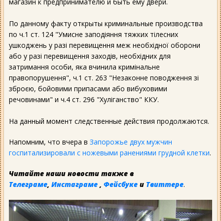
магазин к предпринимателю и быть ему двери.
По данному факту открыты криминальные производства
по ч.1 ст. 124 "Умисне заподіяння тяжких тілесних
ушкоджень у разі перевищення меж необхідної оборони
або у разі перевищення заходів, необхідних для
затримання особи, яка вчинила кримінальне
правопорушення", ч.1 ст. 263 "Незаконне поводження зі
зброєю, бойовими припасами або вибуховими
речовинами" и ч.4 ст. 296 "Хуліганство" ККУ.
На данный момент следственные действия продолжаются.
Напомним, что вчера в
Запорожье двух мужчин
госпитализировали с ножевыми ранениями грудной клетки
.
Читайте наши новости также в
Телеграме
,
Инстаграме
,
Фейсбуке
и
Твиттере
.