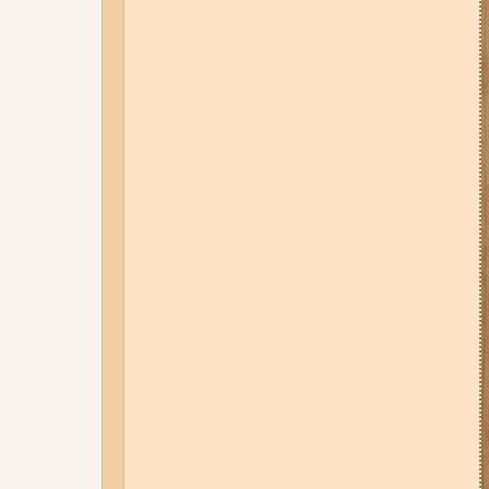
відбудуться планові та
термінові відключення
електроенергії
01-08-26 22:20
Росіяни
атакували Запоріжжя та
область дронами та КАБами:
загинула людина, у місті
сталася велика пожежа (фото,
відео)
06-08-26 07:49
У Запоріжжі
шахед пробив дах
дев'ятиповерхівки і влучив у
квартиру: двоє людей поранені
(фото, відео)
04-08-26 12:35
Побиття, "ями" та
накази стріляти по своїх:
опублікували розслідування про
225-й окремий штурмовий полк,
що зараз знаходиться на
Запорізькому напрямку