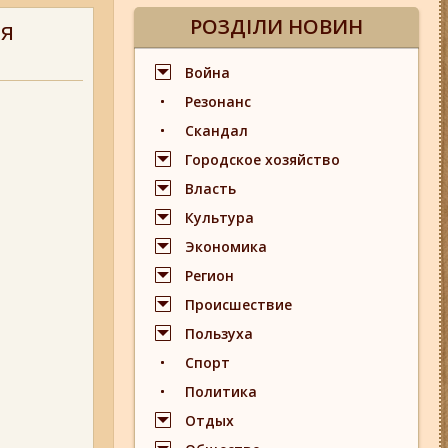
РОЗДІЛИ НОВИН
ля
Война
Резонанс
Скандал
Городское хозяйство
Власть
Культура
Экономика
Регион
Происшествие
Пользуха
Спорт
Политика
Отдых