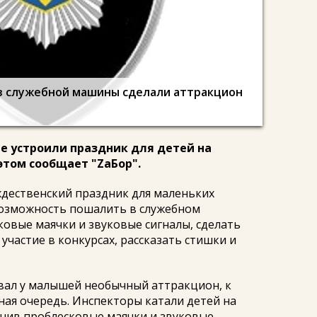
з служебной машины сделали аттракцион
ие устроили праздник для детей на
том сообщает "ZаБор".
дественский праздник для маленьких
озможность пошалить в служебном
овые маячки и звуковые сигналы, сделать
участие в конкурсах, рассказать стишки и
вал у малышей необычный аттракцион, к
ая очередь. Инспекторы катали детей на
чив проблесковые маячки и звуковые