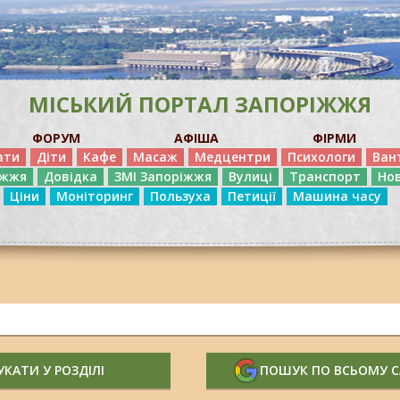
МІСЬКИЙ ПОРТАЛ ЗАПОРІЖЖЯ
ФОРУМ
АФІША
ФІРМИ
ати
Діти
Кафе
Масаж
Медцентри
Психологи
Ван
іжжя
Довідка
ЗМІ Запоріжжя
Вулиці
Транспорт
Но
Ціни
Моніторинг
Пользуха
Петиції
Машина часу
КАТИ У РОЗДІЛІ
ПОШУК ПО ВСЬОМУ 