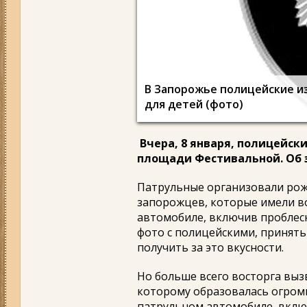
В Запорожье полицейские и
для детей (фото)
Вчера, 8 января, полицейск
площади Фестивальной. Об э
Патрульные организовали рож
запорожцев, которые имели в
автомобиле, включив проблеск
фото с полицейскими, принять 
получить за это вкусности.
Но больше всего восторга выз
которому образовалась огромн
патрульном автомобиле, вклю