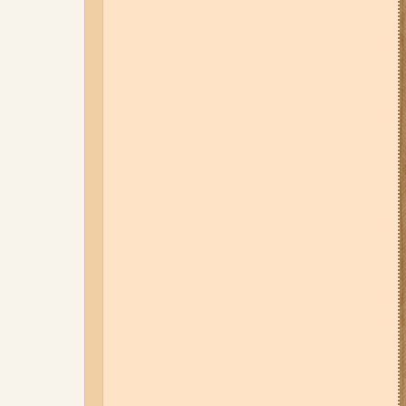
06-08-26 12:40
У ЄС з 5 серпня
змінюють правила тимчасового
захисту для українських
чоловіків
06-08-26 09:14
Світло
відключать у 6 районах
Запоріжжя: де не буде
електроенергії 6 серпня
04-08-26 11:14
Що зміниться для
жителів Запоріжжя з серпня:
нові виплати, допомога ВПО та
зміни для ФОПів
07-08-26 08:56
У п’яти районах
Запоріжжя вимикатимуть
світло: адреси
01-08-26 14:10
Стали відомі
подробиці ДТП з
неповнолітньою
мотоциклісткою на Космосі в
Запоріжжі (фото, відео)
03-08-26 09:03
Без світла у 6
районах Запоріжжя: де 3 серпня