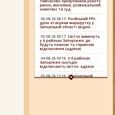
тимчасово призупинили роботу
ринок, магазини, розважальний
комплекс та суд
06-08-26 08:13
Російський FPV-
дрон атакував маршрутку у
Запорізькій області (відео)
05-08-26 09:17
Світло вимкнуть
у 6 районах Запоріжжя: де
будуть планові та термінові
відключення (адреси)
04-08-26 09:16
У 6 районах
Запоріжжя сьогодні
відключають світло: адреси
05-08-26 12:16
У Запорізькій
області ресторан оштрафували
більш ніж на 600 тисяч гривень:
що виявила податкова
06-08-26 17:11
Три заклади із
Запоріжжя стали фіналістами
української ресторанної премії