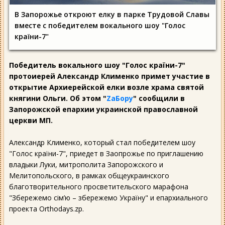
В Запорожье откроют елку в парке Трудовой Славы
вместе с победителем вокального шоу "Голос
країни-7"
Победитель вокального шоу "Голос країни-7"
протоиерей Александр Клименко примет участие в
открытие Архиерейской елки возле храма святой
княгини Ольги. Об этом "
ZаБору
" сообщили в
Запорожской епархии украинской православной
церкви МП.
Александр Клименко, который стал победителем шоу
"Голос країни-7", приедет в Заопрожье по приглашению
владыки Луки, митрополита Запорожского и
Мелитопольского, в рамках общеукраинского
благотворительного просветительского марафона
"Збережемо сім’ю – збережемо Україну" и епархиального
проекта Orthodays.zp.