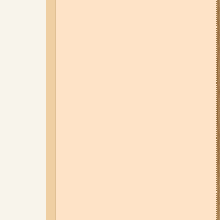
05-08-26 12:16
У Запорізькій
області ресторан оштрафували
більш ніж на 600 тисяч гривень:
що виявила податкова
06-08-26 09:14
Світло
відключать у 6 районах
Запоріжжя: де не буде
електроенергії 6 серпня
07-08-26 08:56
У п’яти районах
Запоріжжя вимикатимуть
світло: адреси
04-08-26 11:14
Що зміниться для
жителів Запоріжжя з серпня:
нові виплати, допомога ВПО та
зміни для ФОПів
03-08-26 09:03
Без світла у 6
районах Запоріжжя: де 3 серпня
відбудуться планові та
термінові відключення
електроенергії
06-08-26 07:49
У Запоріжжі
шахед пробив дах