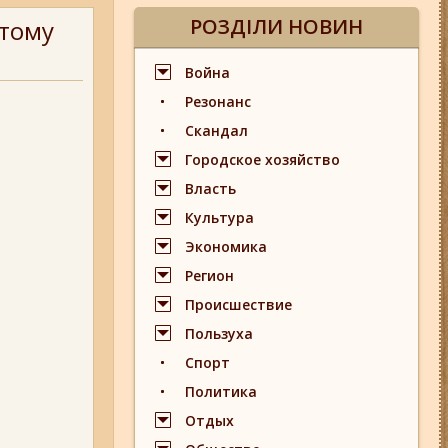
РОЗДІЛИ НОВИН
отому
Война
Резонанс
Скандал
Городское хозяйство
Власть
Культура
Экономика
Регион
Происшествие
Пользуха
Спорт
Политика
Отдых