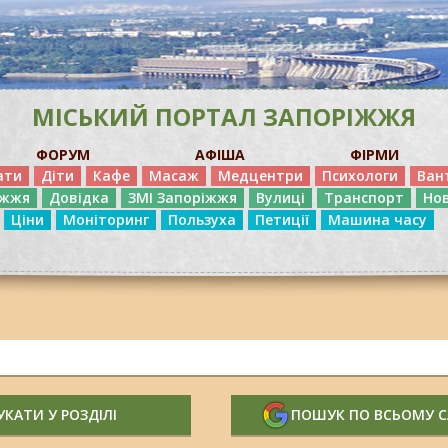
МІСЬКИЙ ПОРТАЛ ЗАПОРІЖЖЯ
ФОРУМ
АФІША
ФІРМИ
ати
Діти
Кафе
Масаж
Медцентри
Психологи
Ван
іжжя
Довідка
ЗМІ Запоріжжя
Вулиці
Транспорт
Но
Ціни
Моніторинг
Пользуха
Петиції
Машина часу
КАТИ У РОЗДІЛІ
ПОШУК ПО ВСЬОМУ 