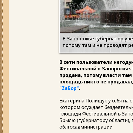
В Запорожье губернатор уве
потому там и не проводят 
В сети пользователи негоду
Фестивальной в Запорожье. 
продана, потому власти там
площадь никто не продавал,
"ZаБор"
.
Екатерина Полищук у себя на с
котором осуждает бездеятель
площади Фестивальной в Запо
Брылю (губернатору области),
облгосадминистрации.