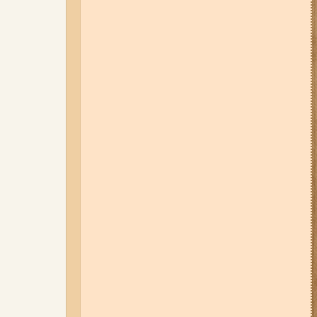
Набережну та Бабурку – чи
користуються вони попитом?
06-08-26 07:49
У Запоріжжі
шахед пробив дах
дев'ятиповерхівки і влучив у
квартиру: двоє людей поранені
(фото, відео)
04-08-26 12:35
Побиття, "ями" та
накази стріляти по своїх:
опублікували розслідування про
225-й окремий штурмовий полк,
що зараз знаходиться на
Запорізькому напрямку
05-08-26 07:50
Військові рф
атакували дитячу лікарню та
муніципальний автобус у
Запоріжжі (фото, відео)