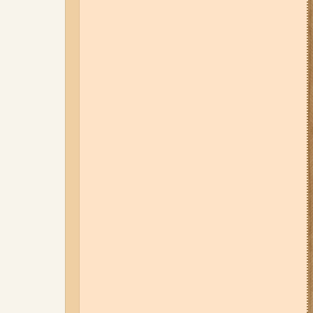
05-08-26 12:16
У Запорізькій
області ресторан оштрафували
більш ніж на 600 тисяч гривень:
що виявила податкова
07-08-26 08:56
У п’яти районах
Запоріжжя вимикатимуть
світло: адреси
06-08-26 09:14
Світло
відключать у 6 районах
Запоріжжя: де не буде
електроенергії 6 серпня
04-08-26 11:14
Що зміниться для
жителів Запоріжжя з серпня:
нові виплати, допомога ВПО та
зміни для ФОПів
03-08-26 09:03
Без світла у 6
районах Запоріжжя: де 3 серпня
відбудуться планові та
термінові відключення
електроенергії
07-08-26 13:35
Нові маршрути
громадського транспорту через