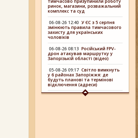
тимчасово призупинили роботу
ринок, магазини, розважальний
комплекс та суд
06-08-26 12:40
У ЄС з 5 серпня
змінюють правила тимчасового
захисту для українських
чоловіків
06-08-26 08:13
Російський FPV-
дрон атакував маршрутку у
Запорізькій області (відео)
05-08-26 09:17
Світло вимкнуть
у 6 районах Запоріжжя: де
будуть планові та термінові
відключення (адреси)
04-08-26 09:16
У 6 районах
Запоріжжя сьогодні
відключають світло: адреси
06-08-26 17:11
Три заклади із
Запоріжжя стали фіналістами
української ресторанної премії