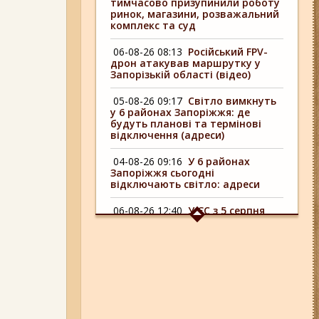
тимчасово призупинили роботу
ринок, магазини, розважальний
комплекс та суд
06-08-26 08:13
Російський FPV-
дрон атакував маршрутку у
Запорізькій області (відео)
05-08-26 09:17
Світло вимкнуть
у 6 районах Запоріжжя: де
будуть планові та термінові
відключення (адреси)
04-08-26 09:16
У 6 районах
Запоріжжя сьогодні
відключають світло: адреси
06-08-26 12:40
У ЄС з 5 серпня
змінюють правила тимчасового
захисту для українських
чоловіків
05-08-26 12:16
У Запорізькій
області ресторан оштрафували
більш ніж на 600 тисяч гривень:
що виявила податкова