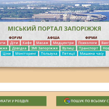
МІСЬКИЙ ПОРТАЛ ЗАПОРІЖЖЯ
ФОРУМ
АФІША
ФІРМИ
ати
Діти
Кафе
Масаж
Медцентри
Психологи
Ван
іжжя
Довідка
ЗМІ Запоріжжя
Вулиці
Транспорт
Но
Ціни
Моніторинг
Пользуха
Петиції
Машина часу
КАТИ У РОЗДІЛІ
ПОШУК ПО ВСЬОМУ 