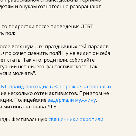
 детям и внукам сознательно развращают
что подростки после проведения ЛГБТ-
ь пол:
после всех шумных, праздничных гей-парадов
 что хочет сменить пол?! Ну не видит он себя
т стать! Так что, родители, собирайте
туации нет ничего фантастического! Так
ься и молчать".
ГБТ-прайд проходил в Запорожье на прошлых
тие несколько сотен активистов. При этом не
акции. Полицейские
задержали мужчину
,
м митинга за права ЛГБТ.
щадь Фестивальную
священники окропили