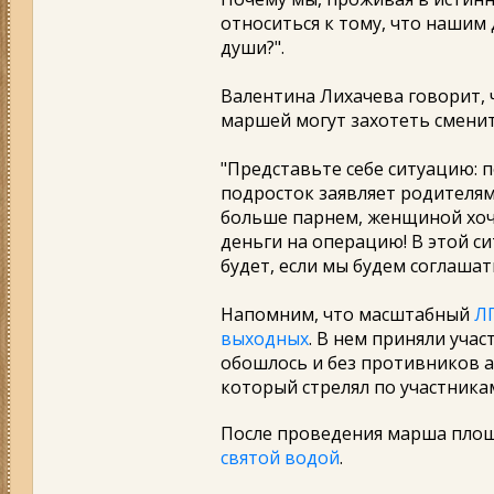
относиться к тому, что нашим
души?".
Валентина Лихачева говорит, 
маршей могут захотеть сменит
"Представьте себе ситуацию: 
подросток заявляет родителям,
больше парнем, женщиной хоче
деньги на операцию! В этой си
будет, если мы будем соглашат
Напомним, что масштабный
Л
выходных
. В нем приняли учас
обошлось и без противников 
который стрелял по участника
После проведения марша пло
святой водой
.