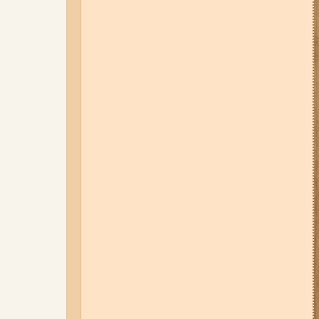
відбудуться планові та
термінові відключення
електроенергії
01-08-26 22:20
Росіяни
атакували Запоріжжя та
область дронами та КАБами:
загинула людина, у місті
сталася велика пожежа (фото,
відео)
06-08-26 07:49
У Запоріжжі
шахед пробив дах
дев'ятиповерхівки і влучив у
квартиру: двоє людей поранені
(фото, відео)
04-08-26 12:35
Побиття, "ями" та
накази стріляти по своїх:
опублікували розслідування про
225-й окремий штурмовий полк,
що зараз знаходиться на
Запорізькому напрямку