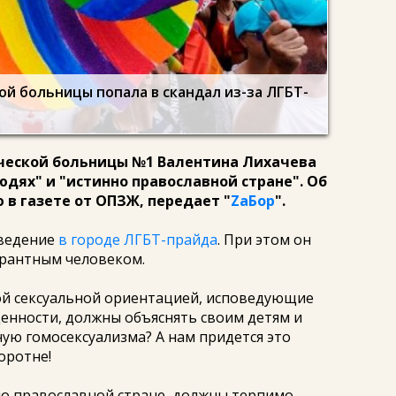
ой больницы попала в скандал из-за ЛГБТ-
ческой больницы №1 Валентина Лихачева
юдях" и "истинно православной стране". Об
ю в газете от ОПЗЖ, передает
"
ZаБор
".
оведение
в городе ЛГБТ-прайда
. При этом он
лерантным человеком.
ой сексуальной ориентацией, исповедующие
енности, должны объяснять своим детям и
ую гомосексуализма? А нам придется это
оротне!
но православной стране, должны терпимо