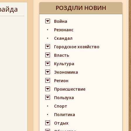
РОЗДІЛИ НОВИН
райда
Война
Резонанс
Скандал
Городское хозяйство
Власть
Культура
Экономика
Регион
Происшествие
Пользуха
Спорт
Политика
Отдых