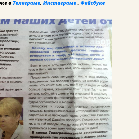
же в
Телеграме
,
Инстаграме
,
Фейсбуке