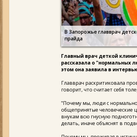
В Запорожье главврач детск
прайда
Главный врач деткой клини
рассказала о "нормальных л
этом она заявила в интервь
Главврач раскритиковала пр
говорит, что считает себя то
"Почему мы, люди с нормальн
общепринятые человеческие ц
внукам всю гнусную подноготн
делать, иначе объяснят в подв
Почему мы, проживая в истин