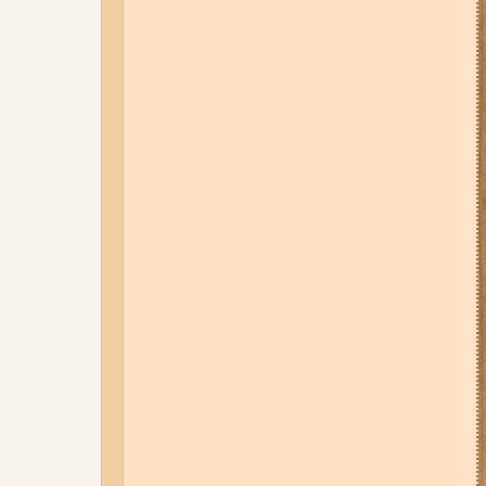
06-08-26 17:11
Три заклади із
Запоріжжя стали фіналістами
української ресторанної премії
06-08-26 09:14
Світло
відключать у 6 районах
Запоріжжя: де не буде
електроенергії 6 серпня
04-08-26 11:14
Що зміниться для
жителів Запоріжжя з серпня:
нові виплати, допомога ВПО та
зміни для ФОПів
07-08-26 08:56
У п’яти районах
Запоріжжя вимикатимуть
світло: адреси
01-08-26 14:10
Стали відомі
подробиці ДТП з
неповнолітньою
мотоциклісткою на Космосі в
Запоріжжі (фото, відео)
03-08-26 09:03
Без світла у 6
районах Запоріжжя: де 3 серпня