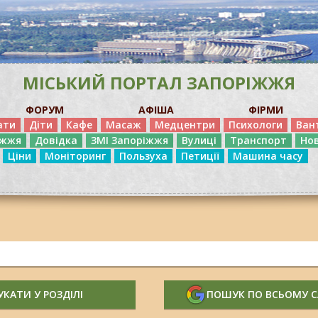
МІСЬКИЙ ПОРТАЛ ЗАПОРІЖЖЯ
ФОРУМ
АФІША
ФІРМИ
ати
Діти
Кафе
Масаж
Медцентри
Психологи
Ван
іжжя
Довідка
ЗМІ Запоріжжя
Вулиці
Транспорт
Но
Ціни
Моніторинг
Пользуха
Петиції
Машина часу
КАТИ У РОЗДІЛІ
ПОШУК ПО ВСЬОМУ 