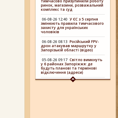
тимчасово призупинили роботу
ринок, магазини, розважальний
комплекс та суд
06-08-26 12:40
У ЄС з 5 серпня
змінюють правила тимчасового
захисту для українських
чоловіків
06-08-26 08:13
Російський FPV-
дрон атакував маршрутку у
Запорізькій області (відео)
05-08-26 09:17
Світло вимкнуть
у 6 районах Запоріжжя: де
будуть планові та термінові
відключення (адреси)
04-08-26 09:16
У 6 районах
Запоріжжя сьогодні
відключають світло: адреси
06-08-26 17:11
Три заклади із
Запоріжжя стали фіналістами
української ресторанної премії