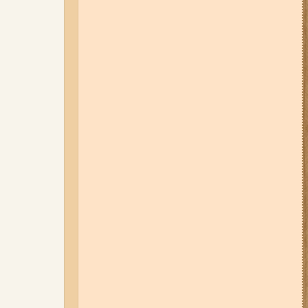
05-08-26 12:16
У Запорізькій
області ресторан оштрафували
більш ніж на 600 тисяч гривень:
що виявила податкова
07-08-26 08:56
У п’яти районах
Запоріжжя вимикатимуть
світло: адреси
06-08-26 09:14
Світло
відключать у 6 районах
Запоріжжя: де не буде
електроенергії 6 серпня
04-08-26 11:14
Що зміниться для
жителів Запоріжжя з серпня:
нові виплати, допомога ВПО та
зміни для ФОПів
03-08-26 09:03
Без світла у 6
районах Запоріжжя: де 3 серпня
відбудуться планові та
термінові відключення
електроенергії
07-08-26 13:35
Нові маршрути
громадського транспорту через