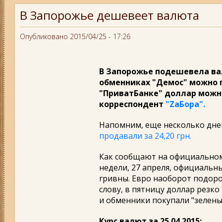
В Запорожье дешевеет валюта
Опубликовано 2015/04/25 - 17:26
В Запорожье подешевела валю
обменниках "Демос" можно пр
"ПриватБанке" доллар можно 
корреспондент
"ZаБора".
Напомним, еще несколько дн
продавали за 24,20 грн.
Как сообщают на официальном
недели, 27 апреля, официальны
гривны. Евро наоборот подорож
слову, в пятницу доллар резк
и обменники покупали "зеленый
Курс валют за 25.04.2015: