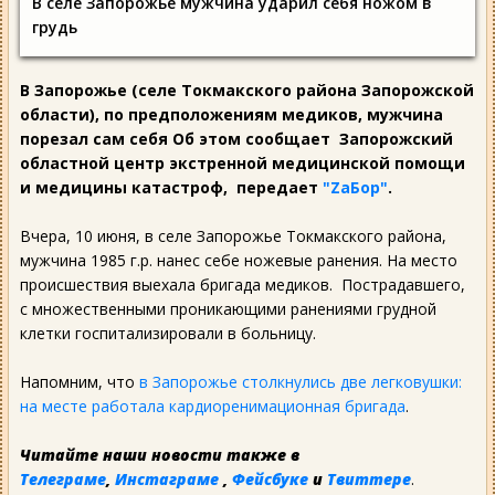
В селе Запорожье мужчина ударил себя ножом в
грудь
В Запорожье (селе Токмакского района Запорожской
области), по предположениям медиков, мужчина
порезал сам себя Об этом сообщает Запорожский
областной центр экстренной медицинской помощи
и медицины катастроф, передает
"ZаБор"
.
Вчера, 10 июня, в селе Запорожье Токмакского района,
мужчина 1985 г.р. нанес себе ножевые ранения. На место
происшествия выехала бригада медиков. Пострадавшего,
с множественными проникающими ранениями грудной
клетки госпитализировали в больницу.
Напомним, что
в Запорожье столкнулись две легковушки:
на месте работала кардиоренимационная бригада
.
Читайте наши новости также в
Телеграме
,
Инстаграме
,
Фейсбуке
и
Твиттере
.