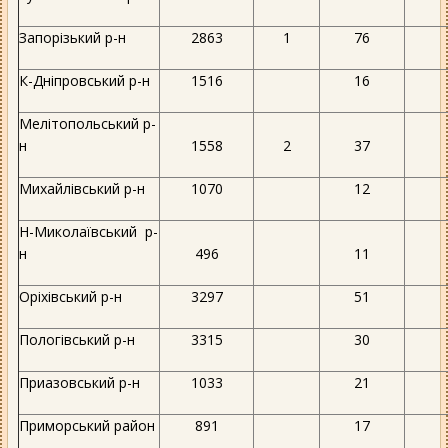
Запорізький р-н
2863
1
76
К-Дніпровський р-н
1516
16
Мелітопольський р-
н
1558
2
37
Михайлівський р-н
1070
12
Н-Миколаївський р-
н
496
11
Оріхівський р-н
3297
51
Пологівський р-н
3315
30
Приазовський р-н
1033
21
Приморський район
891
17