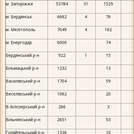
м. Запоріжжя
53784
31
1529
м. Бердянськ
6662
4
76
м. Мелітополь
7049
4
162
м. Енергодар
6006
74
Бердянський р-н
922
1
15
Більмацький р-н
1232
13
Василівський р-н
1704
59
Веселівський р-н
1062
20
В-Білозерський р-н
266
3
Вільнянський р-н
2651
53
Гуляйпільський р-н
1326
10