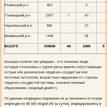
Розівський р-н
402
5
Токмацький р-н
2507
1
47
Чернігівський р-н
985
27
Якимівський р-н
1449
36
ВСЬОГО
104046
44
2400
0
Большее количество умерших - это пожилые люди,
которые относились к группе риска (имели сопутствующие
острые или хронические сердечно-сосудистые или
легочные патологии, возрастные нарушения со стороны
сердечно-сосудистой системы, злокачественные
образования, сахарный диабет).
По данным эпидемрасследования не установлено источник
инфекции по 88 585 людей (40 за сутки), инфицировались в