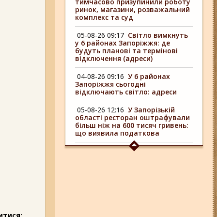
тимчасово призупинили роботу
ринок, магазини, розважальний
комплекс та суд
05-08-26 09:17
Світло вимкнуть
у 6 районах Запоріжжя: де
будуть планові та термінові
відключення (адреси)
04-08-26 09:16
У 6 районах
Запоріжжя сьогодні
відключають світло: адреси
05-08-26 12:16
У Запорізькій
області ресторан оштрафували
більш ніж на 600 тисяч гривень:
що виявила податкова
06-08-26 08:13
Російський FPV-
дрон атакував маршрутку у
Запорізькій області (відео)
06-08-26 09:14
Світло
відключать у 6 районах
Запоріжжя: де не буде
електроенергії 6 серпня
итися: