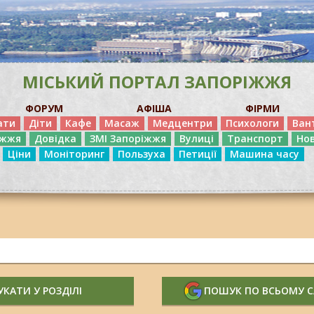
МІСЬКИЙ ПОРТАЛ ЗАПОРІЖЖЯ
ФОРУМ
АФІША
ФІРМИ
ати
Діти
Кафе
Масаж
Медцентри
Психологи
Ван
іжжя
Довідка
ЗМІ Запоріжжя
Вулиці
Транспорт
Но
Ціни
Моніторинг
Пользуха
Петиції
Машина часу
КАТИ У РОЗДІЛІ
ПОШУК ПО ВСЬОМУ 