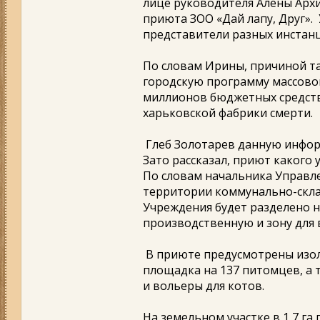
лице руководителя Алены Арх
приюта ЗОО «Дай лапу, Друг».
представители разных инстан
По словам Ирины, причиной та
городскую программу массово
миллионов бюджетных средств
харьковской фабрики смерти.
Глеб Золотарев данную инфор
Зато рассказал, приют какого
По словам начальника Управле
территории коммунально-склад
Учреждения будет разделено н
производственную и зону для 
В приюте предусмотрены изол
площадка на 137 питомцев, а
и вольеры для котов.
На земельном участке в 1,7 га