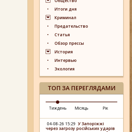
Общество
Итоги дня
Криминал
Предательство
Статья
Обзор прессы
История
Интервью
Экология
ТОП ЗА ПЕРЕГЛЯДАМИ
Тиждень
Місяць
Рік
04-08-26 15:29
У Запоріжжі
через загрозу російських ударів