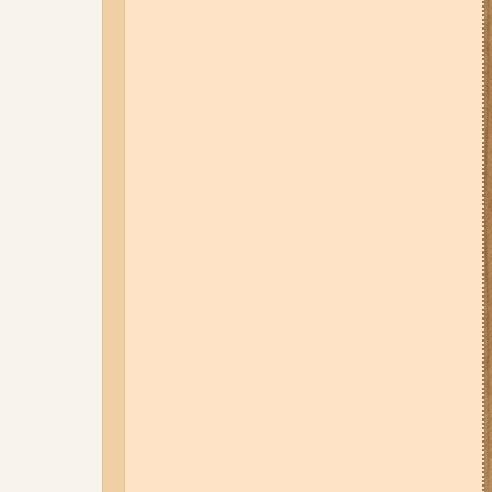
05-08-26 12:16
У Запорізькій
області ресторан оштрафували
більш ніж на 600 тисяч гривень:
що виявила податкова
06-08-26 09:14
Світло
відключать у 6 районах
Запоріжжя: де не буде
електроенергії 6 серпня
07-08-26 08:56
У п’яти районах
Запоріжжя вимикатимуть
світло: адреси
04-08-26 11:14
Що зміниться для
жителів Запоріжжя з серпня:
нові виплати, допомога ВПО та
зміни для ФОПів
03-08-26 09:03
Без світла у 6
районах Запоріжжя: де 3 серпня
відбудуться планові та
термінові відключення
електроенергії
06-08-26 07:49
У Запоріжжі
шахед пробив дах