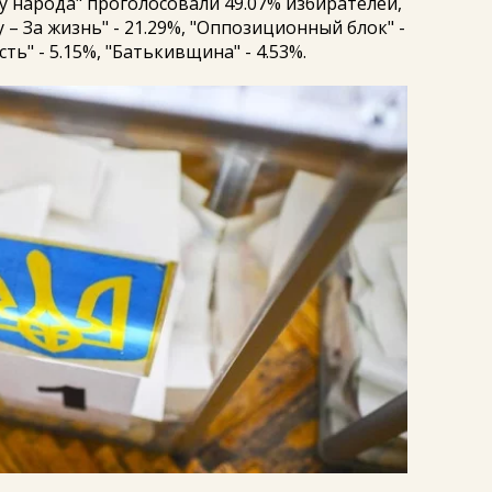
гу народа" проголосовали 49.07% избирателей,
– За жизнь" - 21.29%, "Оппозиционный блок" -
ть" - 5.15%, "Батькивщина" - 4.53%.