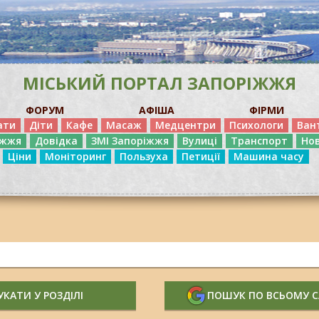
МІСЬКИЙ ПОРТАЛ ЗАПОРІЖЖЯ
ФОРУМ
АФІША
ФІРМИ
ати
Діти
Кафе
Масаж
Медцентри
Психологи
Ван
іжжя
Довідка
ЗМІ Запоріжжя
Вулиці
Транспорт
Но
Ціни
Моніторинг
Пользуха
Петиції
Машина часу
КАТИ У РОЗДІЛІ
ПОШУК ПО ВСЬОМУ 