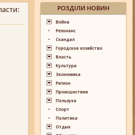
РОЗДІЛИ НОВИН
ласти:
Война
Резонанс
Скандал
Городское хозяйство
Власть
Культура
Экономика
Регион
Происшествие
Пользуха
Спорт
Политика
Отдых