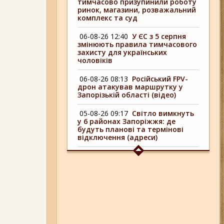
тимчасово призупинили роботу
ринок, магазини, розважальний
комплекс та суд
06-08-26 12:40
У ЄС з 5 серпня
змінюють правила тимчасового
захисту для українських
чоловіків
06-08-26 08:13
Російський FPV-
дрон атакував маршрутку у
Запорізькій області (відео)
05-08-26 09:17
Світло вимкнуть
у 6 районах Запоріжжя: де
будуть планові та термінові
відключення (адреси)
04-08-26 09:16
У 6 районах
Запоріжжя сьогодні
відключають світло: адреси
06-08-26 17:11
Три заклади із
Запоріжжя стали фіналістами
української ресторанної премії