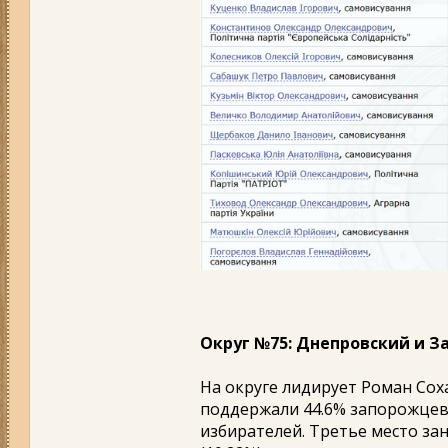
Округ №75: Днепровский и З
На округе лидирует Роман Соха
поддержали 44.6% запорожцев.
избирателей. Третье место за