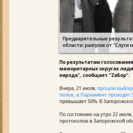
Предварительные результат
области: разгром от "Слуги 
По результатам голосования,
мажоритарных округах лиди
народа", сообщает "ZаБор".
Вчера, 21 июля,
прошли выборы
полов, в Парламент проходят 
превышает 50%. В Запорожской
По состоянию на утро 22 июля
протоколов в Запорожской обл