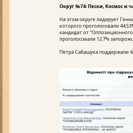
Округ №74: Пески, Космос и 
На этом округе лидирует Генна
которого проголосовали 44.53
кандидат от "Оппозиционного 
проголосовали 12.7% запорожц
Петра Сабашука поддержали 4