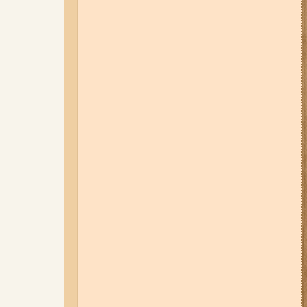
дев'ятиповерхівки і влучив у
квартиру: двоє людей поранені
(фото, відео)
04-08-26 12:35
Побиття, "ями" та
накази стріляти по своїх:
опублікували розслідування про
225-й окремий штурмовий полк,
що зараз знаходиться на
Запорізькому напрямку
05-08-26 07:50
Військові рф
атакували дитячу лікарню та
муніципальний автобус у
Запоріжжі (фото, відео)
01-08-26 22:20
Росіяни
атакували Запоріжжя та
область дронами та КАБами:
загинула людина, у місті
сталася велика пожежа (фото,
відео)