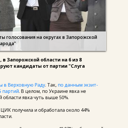
ы голосования на округах в Запорожской
народа"
 в Запорожской области на 6 из 8
руют кандидаты от партии "Слуга
 в Верховную Раду
. Так,
по данным экзит-
5 партий
. В целом, по Украине явка не
 области явка чуть выше 50%.
, ЦИК получила и обработала около 44%
асти.