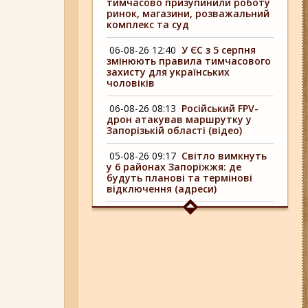
тимчасово призупинили роботу
ринок, магазини, розважальний
комплекс та суд
06-08-26 12:40
У ЄС з 5 серпня
змінюють правила тимчасового
захисту для українських
чоловіків
06-08-26 08:13
Російський FPV-
дрон атакував маршрутку у
Запорізькій області (відео)
05-08-26 09:17
Світло вимкнуть
у 6 районах Запоріжжя: де
будуть планові та термінові
відключення (адреси)
04-08-26 09:16
У 6 районах
Запоріжжя сьогодні
відключають світло: адреси
06-08-26 17:11
Три заклади із
Запоріжжя стали фіналістами
української ресторанної премії