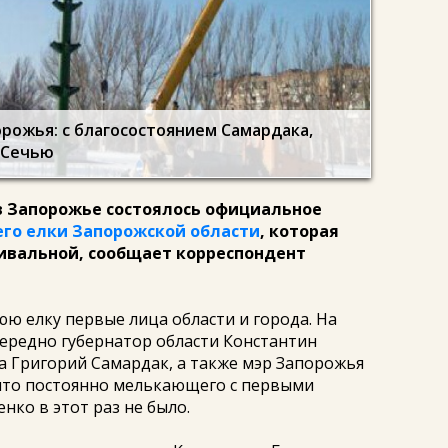
рожья: с благосостоянием Самардака,
 Сечью
0 в Запорожье состоялось официальное
его елки Запорожской области
, которая
ивальной, сообщает корреспондент
ю елку первые лица области и города. На
ередно губернатор области Константин
та Григорий Самардак, а также мэр Запорожья
что постоянно мелькающего с первыми
ко в этот раз не было.