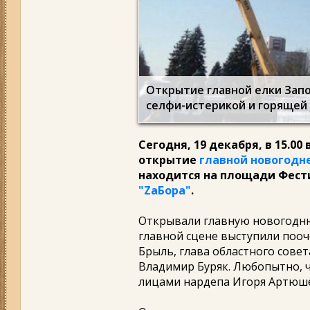
Открытие главной елки Запо
селфи-истерикой и горящей
Сегодня, 19 декабря, в 15.0
открытие
главной новогодн
находится на площади Фест
"ZaБора"
.
Открывали главную новогодню
главной сцене выступили пооч
Брыль, глава областного сове
Владимир Буряк. Любопытно, 
лицами нардепа Игоря Артюшен