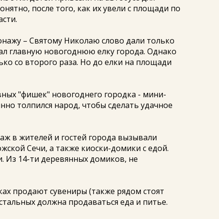
онятно, после того, как их увели с площади по
сти.
онажу – Святому Николаю слово дали только
гал главную новогоднюю елку города. Однако
лько со второго раза. Но до елки на площади
вных "фишек" новогоднего городка - мини-
янно толпился народ, чтобы сделать удачное
ж в жителей и гостей города вызывали
жской Сечи, а также киоски-домики с едой.
ли. Из 14-ти деревянных домиков, не
иках продают сувениры (также рядом стоят
остальных должна продаваться еда и питье.