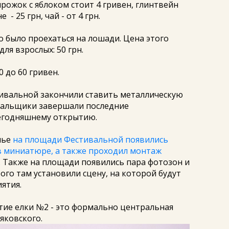
рожок с яблоком стоит 4 гривен, глинтвейн
 - 25 грн, чай - от 4 грн.
 было проехаться на лошади. Цена этого
для взрослых: 50 грн.
0 до 60 гривен.
тивальной закончили ставить металлическую
нальщики завершали последние
егодняшнему открытию.
нье
на площади Фестивальной появились
в миниатюре, а также проходил монтаж
. Также на площади появились пара фотозон и
того там установили сцену, на которой будут
ятия.
ытие елки №2 - это формально центральная
яковского.