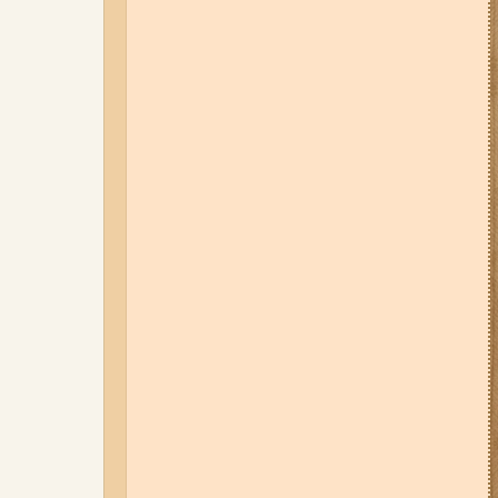
Набережну та Бабурку – чи
користуються вони попитом?
06-08-26 07:49
У Запоріжжі
шахед пробив дах
дев'ятиповерхівки і влучив у
квартиру: двоє людей поранені
(фото, відео)
04-08-26 12:35
Побиття, "ями" та
накази стріляти по своїх:
опублікували розслідування про
225-й окремий штурмовий полк,
що зараз знаходиться на
Запорізькому напрямку
05-08-26 07:50
Військові рф
атакували дитячу лікарню та
муніципальний автобус у
Запоріжжі (фото, відео)