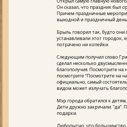
Открыл самую главную нового
Он сказал, что праздник был о
Причем праздничные мероприя
выходной и праздничный день
Брыль говорил так, будто они
устанавливали этот городок, 
потрачено ни копейки.
Следующим получил слово Григ
сделал несколько двусмысленно
благополучия. Посмотрите на н
посмотрите "Посмотрите на на
официально, самый состоятел
видом может излучать благопо
Мэр города обратился к детям,
Дети дружно закричали: "да". 
подарки.
Любопытно, что большинство и