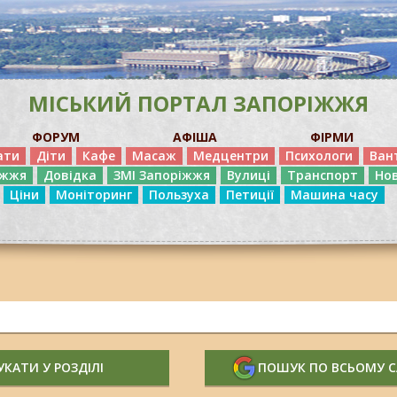
МІСЬКИЙ ПОРТАЛ ЗАПОРІЖЖЯ
ФОРУМ
АФІША
ФІРМИ
ати
Діти
Кафе
Масаж
Медцентри
Психологи
Ван
іжжя
Довідка
ЗМІ Запоріжжя
Вулиці
Транспорт
Но
Ціни
Моніторинг
Пользуха
Петиції
Машина часу
КАТИ У РОЗДІЛІ
ПОШУК ПО ВСЬОМУ 