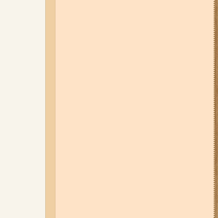
05-08-26 12:16
У Запорізькій
області ресторан оштрафували
більш ніж на 600 тисяч гривень:
що виявила податкова
07-08-26 08:56
У п’яти районах
Запоріжжя вимикатимуть
світло: адреси
06-08-26 09:14
Світло
відключать у 6 районах
Запоріжжя: де не буде
електроенергії 6 серпня
04-08-26 11:14
Що зміниться для
жителів Запоріжжя з серпня:
нові виплати, допомога ВПО та
зміни для ФОПів
03-08-26 09:03
Без світла у 6
районах Запоріжжя: де 3 серпня
відбудуться планові та
термінові відключення
електроенергії
07-08-26 13:35
Нові маршрути
громадського транспорту через