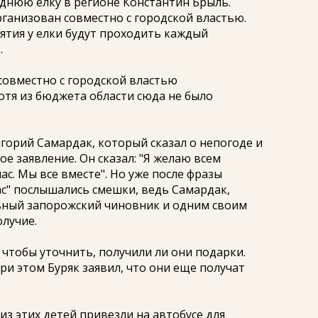
днюю елку в регионе Константин Брыль.
рганизован совместно с городской властью.
тия у елки будут проходить каждый
.
 совместно с городской властью
хотя из бюджета области сюда не было
орий Самардак, который сказал о непогоде и
е заявление. Он сказал: "Я желаю всем
ас. Мы все вместе". Но уже после фразы
с" послышались смешки, ведь Самардак,
ьный запорожский чиновник и одним своим
лучие.
 чтобы уточнить, получили ли они подарки.
При этом Буряк заявил, что они еще получат
з этих детей привезли на автобусе для