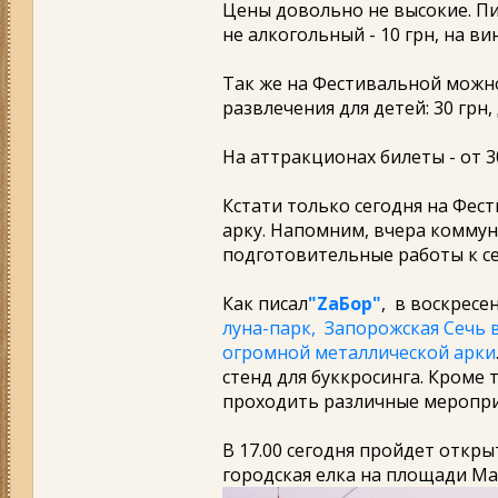
Цены довольно не высокие. Пи
не алкогольный - 10 грн, на вине
Так же на Фестивальной можно
развлечения для детей: 30 грн, 
На аттракционах билеты - от 3
Кстати только сегодня на Фес
арку. Напомним, вчера комму
подготовительные работы к с
Как писал
"ZaБор"
, в воскресе
луна-парк, Запорожская Сечь 
огромной металлической арки
стенд для буккросинга. Кроме 
проходить различные меропри
В 17.00 сегодня пройдет откр
городская елка на площади Ма