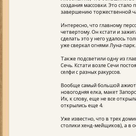
создания массовки. Это стало п
завершению торжественной ча
Интересно, что главному перс
четвертому. Он кстати и зажи
сделать это у него удалось то
уже сверкал огнями Луна-парк.
Также подсветили одну из гла
Сечь. Кстати возле Сечи посто
селфи с разных ракурсов.
Вообще самый большой ажиота
новогодняя елка, макет Запоро
Их, к слову, еще не все откры
открылись еще 4.
Уже известно, что в трех дом
столики хенд-мейщиков), а в 