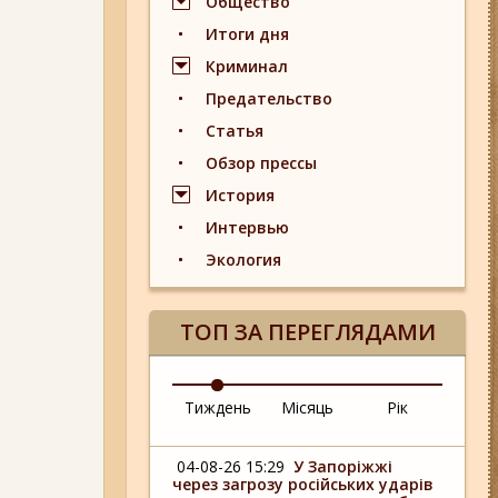
Общество
Итоги дня
Криминал
Предательство
Статья
Обзор прессы
История
Интервью
Экология
ТОП ЗА ПЕРЕГЛЯДАМИ
Тиждень
Місяць
Рік
04-08-26 15:29
У Запоріжжі
через загрозу російських ударів