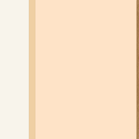
04-08-26 11:14
Що зміниться для
жителів Запоріжжя з серпня:
нові виплати, допомога ВПО та
зміни для ФОПів
01-08-26 14:10
Стали відомі
подробиці ДТП з
неповнолітньою
мотоциклісткою на Космосі в
Запоріжжі (фото, відео)
31-07-26 08:22
Щонайменше
шість вибухів і масштабна
пожежа: вночі росіяни вдарили
по Запоріжжю (фото, відео)
31-07-26 09:33
У трьох районах
Запоріжжя сьогодні
вимикатимуть світло: повний
список адрес
03-08-26 09:03
Без світла у 6
районах Запоріжжя: де 3 серпня
відбудуться планові та
термінові відключення
електроенергії