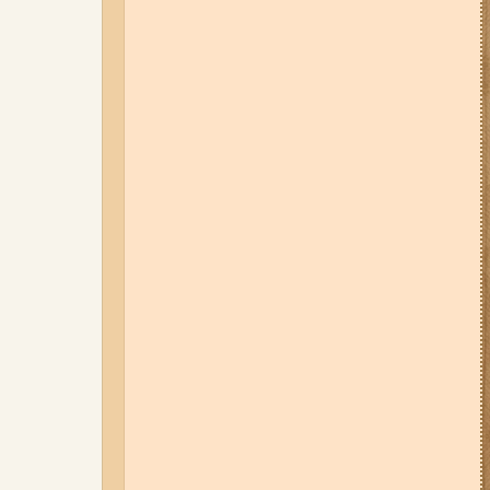
06-08-26 12:40
У ЄС з 5 серпня
змінюють правила тимчасового
захисту для українських
чоловіків
01-08-26 22:20
Росіяни
атакували Запоріжжя та
область дронами та КАБами:
загинула людина, у місті
сталася велика пожежа (фото,
відео)
06-08-26 17:11
Три заклади із
Запоріжжя стали фіналістами
української ресторанної премії
31-07-26 16:42
На карʼєрі під
Запоріжжям автомобіль
опинився під водою: що відомо
(відео)