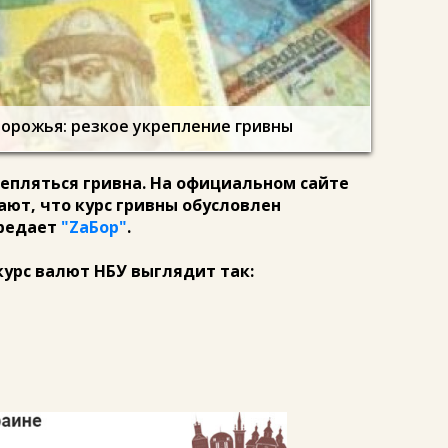
орожья: резкое укрепление гривны
репляться гривна. На официальном сайте
ют, что курс гривны обусловлен
ередает
"ZаБор"
.
урс валют НБУ выглядит так: