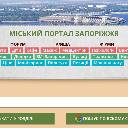
МІСЬКИЙ ПОРТАЛ ЗАПОРІЖЖЯ
ФОРУМ
АФІША
ФІРМИ
ати
Діти
Кафе
Масаж
Медцентри
Психологи
Ван
іжжя
Довідка
ЗМІ Запоріжжя
Вулиці
Транспорт
Но
Ціни
Моніторинг
Пользуха
Петиції
Машина часу
КАТИ У РОЗДІЛІ
ПОШУК ПО ВСЬОМУ 