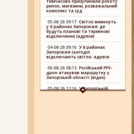
тимчасово призупинили роботу
ринок, магазини, розважальний
комплекс та суд
05-08-26 09:17
Світло вимкнуть
у 6 районах Запоріжжя: де
будуть планові та термінові
відключення (адреси)
04-08-26 09:16
У 6 районах
Запоріжжя сьогодні
відключають світло: адреси
06-08-26 08:13
Російський FPV-
дрон атакував маршрутку у
Запорізькій області (відео)
05-08-26 12:16
У Запорізькій
області ресторан оштрафували
більш ніж на 600 тисяч гривень:
що виявила податкова
06-08-26 09:14
Світло
відключать у 6 районах
Запоріжжя: де не буде
електроенергії 6 серпня