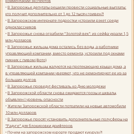
комментарии экспертов
•
В Запорожье депутаты решили провести социальные выплаты:
кто получит дополнительно от 1 до 12 тысяч гривен?!
•
В Запорожском интернате подростки устроили рэкет среди
одноклассников
•
В Запорожье снова ограбили "Золотой век": из сейфа украли 1,5
млн долларов
•
В Запорожье жильцы дома остались без воды, а работники
управляющей компании, вместо ремонта, устроили под окнами
пикник с пивом (фото)
•
В Запорожье жильцы жалуются на протекающую крышу дома, а
в управляющей компании уверяют, что не ремонтируют ее из-за
больших долгов
•
В Запорожье проведут фестиваль ко Дню молодежи
•
В Запорожской области снова ожидаются грозы и шквалы,
объявлен I уровень опасности
•
Жители Запорожской области потратили на новые автомобили
10 млн долларов
•
В Запорожье просят установить дополнительные полусферы на
"Радуге" для блокировки дрифтеров
•
Почем на запорожском курорте продают кукурузу?!