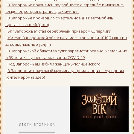
•
В Запорожье появились подробности о стрельбе в магазине,
владелец которого, ранил двух мужчин
•
В Запорожье произошло смертельное ДТП: автомобиль
врезался в столб (фото)
•
БК "Запорожье" стал серебряным призером Суперлиги
•
Жители Запорожской области за месяц оплатили 1010,7 млн грн
за коммунальные услуги
•
В Запорожской области за сутки зарегистрировано 5 летальных
и 53 новых случаев заболевания COVID-19
•
Под Запорожьем избили женщину-полицейского
•
В Запорожье полуголый мужчина устроил танцы с... мусорным
контейнером (видео)