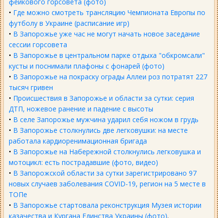
фейкового горсовета (фото)
•
Где можно смотреть трансляцию Чемпионата Европы по
футболу в Украине (расписание игр)
•
В Запорожье уже час не могут начать новое заседание
сессии горсовета
•
В Запорожье в центральном парке отдыха "обкромсали"
кусты и поснимали плафоны с фонарей (фото)
•
В Запорожье на покраску ограды Аллеи роз потратят 227
тысяч гривен
•
Происшествия в Запорожье и области за сутки: серия
ДТП, ножевое ранение и падение с высоты
•
В селе Запорожье мужчина ударил себя ножом в грудь
•
В Запорожье столкнулись две легковушки: на месте
работала кардиоренимационная бригада
•
В Запорожье на Набережной столкнулись легковушка и
мотоцикл: есть пострадавшие (фото, видео)
•
В Запорожской области за сутки зарегистрировано 97
новых случаев заболевания COVID-19, регион на 5 месте в
ТОПе
•
В Запорожье стартовала реконструкция Музея истории
казачества и Кургана Единства Украины (фото)
.