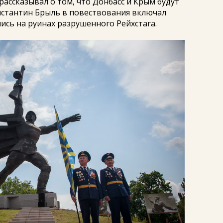
рассказывал о том, что Донбасс и Крым будут
нстантин Брыль в повествования включал
ись на руинах разрушенного Рейхстага.