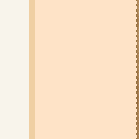
дев'ятиповерхівки і влучив у
квартиру: двоє людей поранені
(фото, відео)
04-08-26 12:35
Побиття, "ями" та
накази стріляти по своїх:
опублікували розслідування про
225-й окремий штурмовий полк,
що зараз знаходиться на
Запорізькому напрямку
05-08-26 07:50
Військові рф
атакували дитячу лікарню та
муніципальний автобус у
Запоріжжі (фото, відео)
01-08-26 22:20
Росіяни
атакували Запоріжжя та
область дронами та КАБами:
загинула людина, у місті
сталася велика пожежа (фото,
відео)