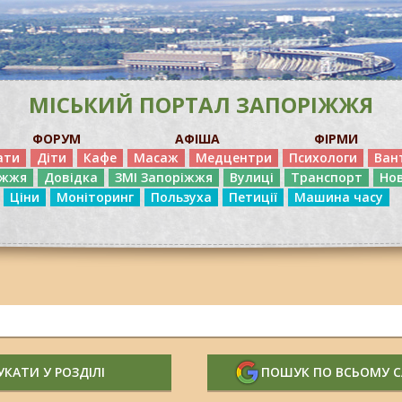
МІСЬКИЙ ПОРТАЛ ЗАПОРІЖЖЯ
ФОРУМ
АФІША
ФІРМИ
ати
Діти
Кафе
Масаж
Медцентри
Психологи
Ван
іжжя
Довідка
ЗМІ Запоріжжя
Вулиці
Транспорт
Но
Ціни
Моніторинг
Пользуха
Петиції
Машина часу
КАТИ У РОЗДІЛІ
ПОШУК ПО ВСЬОМУ 