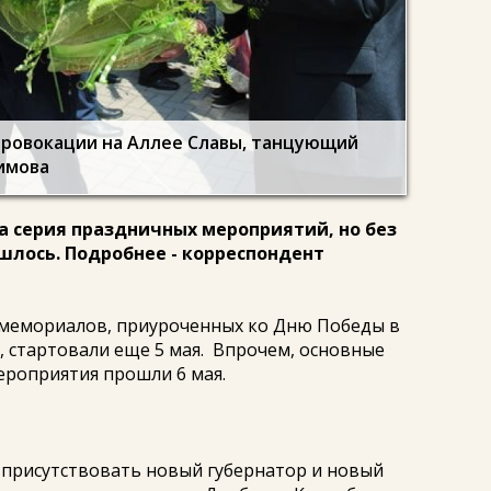
провокации на Аллее Славы, танцующий
лимова
а серия праздничных мероприятий, но без
шлось. Подробнее - корреспондент
мемориалов, приуроченных ко Дню Победы в
 стартовали еще 5 мая. Впрочем, основные
роприятия прошли 6 мая.
 присутствовать новый губернатор и новый