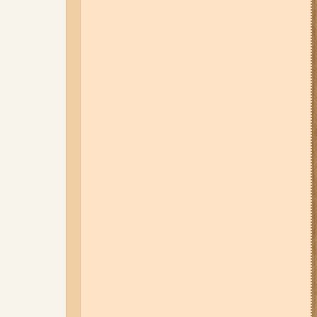
05-08-26 12:16
У Запорізькій
області ресторан оштрафували
більш ніж на 600 тисяч гривень:
що виявила податкова
06-08-26 09:14
Світло
відключать у 6 районах
Запоріжжя: де не буде
електроенергії 6 серпня
07-08-26 08:56
У п’яти районах
Запоріжжя вимикатимуть
світло: адреси
04-08-26 11:14
Що зміниться для
жителів Запоріжжя з серпня:
нові виплати, допомога ВПО та
зміни для ФОПів
03-08-26 09:03
Без світла у 6
районах Запоріжжя: де 3 серпня
відбудуться планові та
термінові відключення
електроенергії
06-08-26 07:49
У Запоріжжі
шахед пробив дах