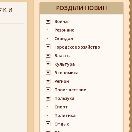
РОЗДІЛИ НОВИН
як и
Война
Резонанс
Скандал
Городское хозяйство
Власть
Культура
Экономика
Регион
Происшествие
Пользуха
Спорт
Политика
Отдых