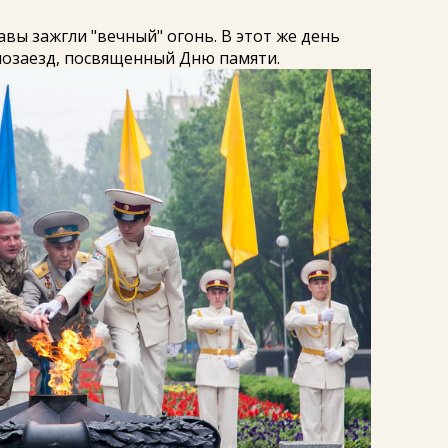
авы зажгли "вечный" огонь. В этот же день
лозаезд, посвященный Дню памяти.