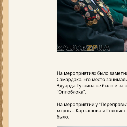
На мероприятиях было заметно
Самардака. Его место занимал
Эдуарда Гугнина не было и за 
"Оппоблока".
На мероприятии у "Переправы"
мэров – Карташова и Головко. 
было.