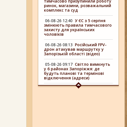
тимчасово призупинили роботу
ринок, магазини, розважальний
комплекс та суд
06-08-26 12:40
У ЄС з 5 серпня
змінюють правила тимчасового
захисту для українських
чоловіків
06-08-26 08:13
Російський FPV-
дрон атакував маршрутку у
Запорізькій області (відео)
05-08-26 09:17
Світло вимкнуть
у 6 районах Запоріжжя: де
будуть планові та термінові
відключення (адреси)
04-08-26 09:16
У 6 районах
Запоріжжя сьогодні
відключають світло: адреси
06-08-26 17:11
Три заклади із
Запоріжжя стали фіналістами
української ресторанної премії