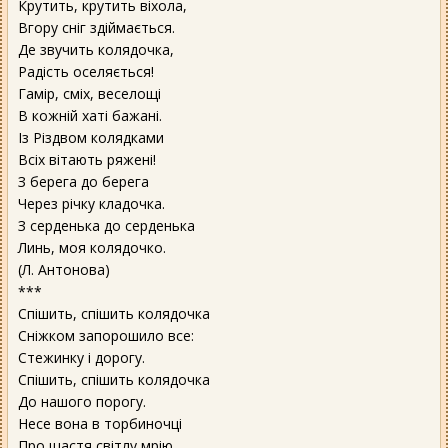
Крутить, крутить віхола,
Вгору сніг здіймається.
Де звучить колядочка,
Радість оселяється!
Гамір, сміх, веселощі
В кожній хаті бажані.
Із Різдвом колядками
Всіх вітають ряжені!
З берега до берега
Через річку кладочка.
З серденька до серденька
Линь, моя колядочко.
(Л. Антонова)
***
Спішить, спішить колядочка
Сніжком запорошило все:
Стежинку і дорогу.
Спішить, спішить колядочка
До нашого порогу.
Несе вона в торбиночці
Про щастя світлу мрію,