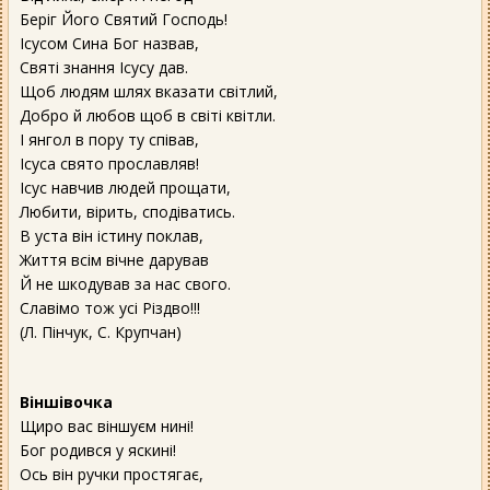
Беріг Його Святий Господь!
Ісусом Сина Бог назвав,
Святі знання Ісусу дав.
Щоб людям шлях вказати світлий,
Добро й любов щоб в світі квітли.
І янгол в пору ту співав,
Ісуса свято прославляв!
Ісус навчив людей прощати,
Любити, вірить, сподіватись.
В уста він істину поклав,
Життя всім вічне дарував
Й не шкодував за нас свого.
Славімо тож усі Різдво!!!
(Л. Пінчук, С. Крупчан)
Віншівочка
Щиро вас віншуєм нині!
Бог родився у яскині!
Ось він ручки простягає,