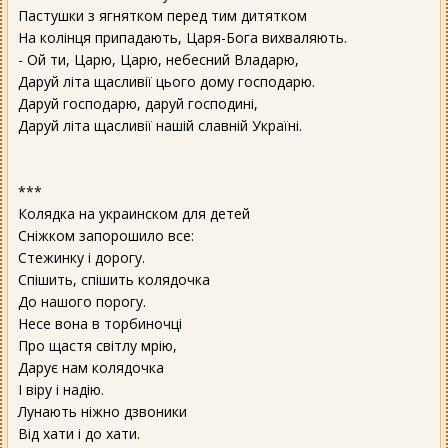
Пастушки з ягнятком перед тим дитятком
На колінця припадають, Царя-Бога вихваляють.
- Ой ти, Царю, Царю, небесний Владарю,
Даруй літа щасливії цього дому господарю.
Даруй господарю, даруй господині,
Даруй літа щасливії нашій славній Україні.
***
Колядка на украинском для детей
Сніжком запорошило все:
Стежинку і дорогу.
Спішить, спішить колядочка
До нашого порогу.
Несе вона в торбиночці
Про щастя світлу мрію,
Дарує нам колядочка
І віру і надію.
Лунають ніжно дзвоники
Від хати і до хати.