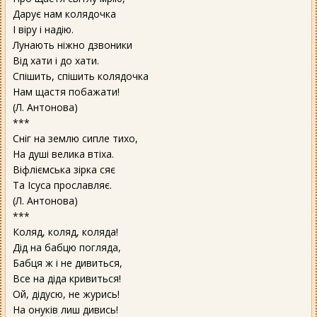
Дарує нам колядочка
І віру і надію.
Лунають ніжно дзвоники
Від хати і до хати.
Спішить, спішить колядочка
Нам щастя побажати!
(Л. Антонова)
***
Сніг на землю сипле тихо,
На душі велика втіха.
Віфліємська зірка сяє
Та Ісуса прославляє.
(Л. Антонова)
***
Коляд, коляд, коляда!
Дід на бабцю погляда,
Бабця ж і не дивиться,
Все на діда кривиться!
Ой, дідусю, не журись!
На онуків лиш дивись!