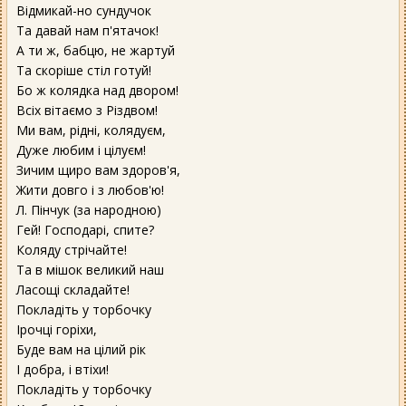
Відмикай-но сундучок
Та давай нам п'ятачок!
А ти ж, бабцю, не жартуй
Та скоріше стіл готуй!
Бо ж колядка над двором!
Всіх вітаємо з Різдвом!
Ми вам, рідні, колядуєм,
Дуже любим і цілуєм!
Зичим щиро вам здоров'я,
Жити довго і з любов'ю!
Л. Пінчук (за народною)
Гей! Господарі, спите?
Коляду стрічайте!
Та в мішок великий наш
Ласощі складайте!
Покладіть у торбочку
Ірочці горіхи,
Буде вам на цілий рік
І добра, і втіхи!
Покладіть у торбочку