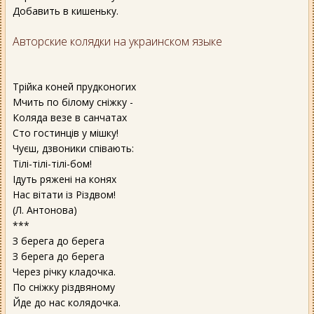
Добавить в кишеньку.
Авторские колядки на украинском языке
Трійка коней прудконогих
Мчить по білому сніжку -
Коляда везе в санчатах
Сто гостинців у мішку!
Чуєш, дзвоники співають:
Тілі-тілі-тілі-бом!
Ідуть ряжені на конях
Нас вітати із Різдвом!
(Л. Антонова)
***
З берега до берега
З берега до берега
Через річку кладочка.
По сніжку різдвяному
Йде до нас колядочка.