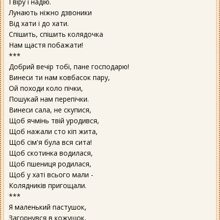
І віру і надію.
Лунають ніжно дзвоники
Від хати і до хати.
Спішить, спішить колядочка
Нам щастя побажати!
***
Добрий вечір тобі, пане господарю!
Винеси ти нам ковбасок пару,
Ой походи коло пічки,
Пошукай нам перепічки.
Винеси сала, не скупися,
Щоб ячмінь твій уродився,
Щоб нажали сто кіп жита,
Щоб сім'я була вся сита!
Щоб скотинка водилася,
Щоб пшениця родилася,
Щоб у хаті всього мали -
Колядників пригощали.
***
Я маленький пастушок,
Загорнувся в кожушок,