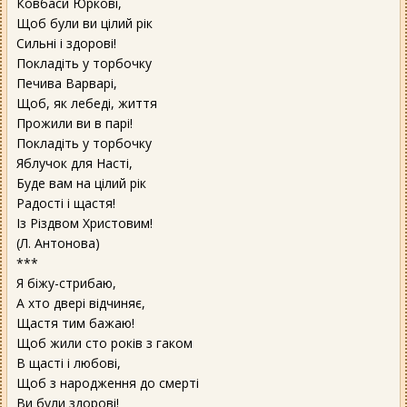
Ковбаси Юркові,
Щоб були ви цілий рік
Сильні і здорові!
Покладіть у торбочку
Печива Варварі,
Щоб, як лебеді, життя
Прожили ви в парі!
Покладіть у торбочку
Яблучок для Насті,
Буде вам на цілий рік
Радості і щастя!
Із Різдвом Христовим!
(Л. Антонова)
***
Я біжу-стрибаю,
А хто двері відчиняє,
Щастя тим бажаю!
Щоб жили сто років з гаком
В щасті і любові,
Щоб з народження до смерті
Ви були здорові!