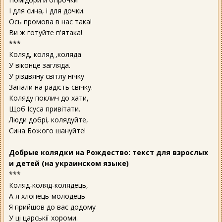
І для сина, і для дочки.
Ось промова в нас така!
Ви ж готуйте п'ятака!
***
Коляд, коляд ,коляда
У віконце загляда.
У різдвяну світлу нічку
Запали на радість свічку.
Коляду поклич до хати,
Щоб Ісуса привітати.
Люди добрі, колядуйте,
Сина Божого шануйте!
Добрые колядки на Рождество: текст для взрослых
и детей (на украинском языке)
***
Коляд-коляд-колядець,
А я хлопець-молодець
Я прийшов до вас додому
У ці царськії хороми.