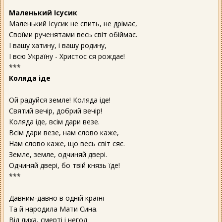
Маленький Ісусик
Маленький Ісусик не спить, не дрімає,
Своїми рученятами весь світ обіймає.
І вашу хатину, і вашу родину,
І всю Україну - Христос ся рождає!
***
Коляда іде
Ой радуйся земле! Коляда іде!
Святий вечір, добрий вечір!
Коляда іде, всім дари везе.
Всім дари везе, нам слово каже,
Нам слово каже, що весь світ сяє.
Земле, земле, одчиняй двері.
Одчиняй двері, бо твій князь їде!
***
Давним-давно в одній країні
Та й народила Мати Сина.
Від лиха, смерті і негод