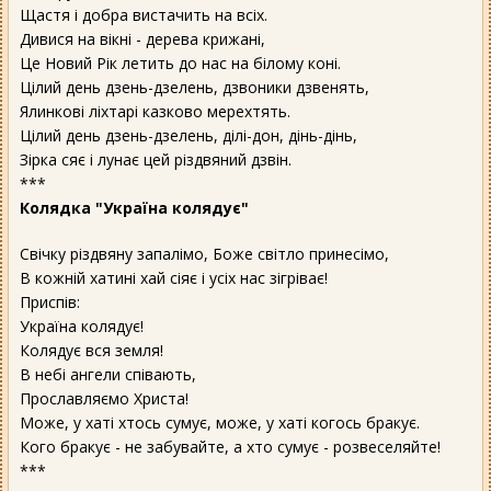
Щастя і добра вистачить на всіх.
Дивися на вікні - дерева крижані,
Це Новий Рік летить до нас на білому коні.
Цілий день дзень-дзелень, дзвоники дзвенять,
Ялинкові ліхтарі казково мерехтять.
Цілий день дзень-дзелень, ділі-дон, дінь-дінь,
Зірка сяє і лунає цей різдвяний дзвін.
***
Колядка "Україна колядує"
Свічку різдвяну запалімо, Боже світло принесімо,
В кожній хатині хай сіяє і усіх нас зігріває!
Приспів:
Україна колядує!
Колядує вся земля!
В небі ангели співають,
Прославляємо Христа!
Може, у хаті хтось сумує, може, у хаті когось бракує.
Кого бракує - не забувайте, а хто сумує - розвеселяйте!
***