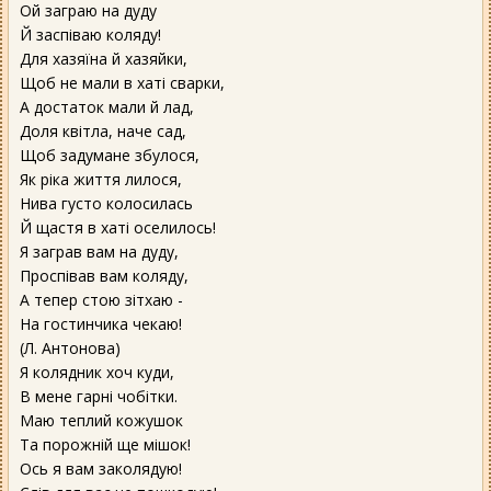
Ой заграю на дуду
Й заспіваю коляду!
Для хазяїна й хазяйки,
Щоб не мали в хаті сварки,
А достаток мали й лад,
Доля квітла, наче сад,
Щоб задумане збулося,
Як ріка життя лилося,
Нива густо колосилась
Й щастя в хаті оселилось!
Я заграв вам на дуду,
Проспівав вам коляду,
А тепер стою зітхаю -
На гостинчика чекаю!
(Л. Антонова)
Я колядник хоч куди,
В мене гарні чобітки.
Маю теплий кожушок
Та порожній ще мішок!
Ось я вам заколядую!