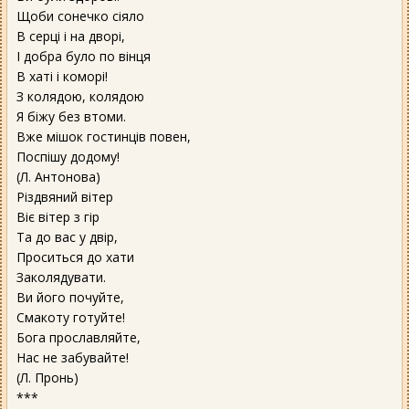
Щоби сонечко сіяло
В серці і на дворі,
І добра було по вінця
В хаті і коморі!
З колядою, колядою
Я біжу без втоми.
Вже мішок гостинців повен,
Поспішу додому!
(Л. Антонова)
Різдвяний вітер
Віє вітер з гір
Та до вас у двір,
Проситься до хати
Заколядувати.
Ви його почуйте,
Смакоту готуйте!
Бога прославляйте,
Нас не забувайте!
(Л. Пронь)
***