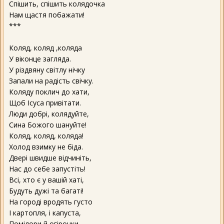
Спішить, спішить колядочка
Нам щастя побажати!
***
Коляд, коляд ,коляда
У віконце загляда.
У різдвяну світлу нічку
Запали на радість свічку.
Коляду поклич до хати,
Щоб Ісуса привітати.
Люди добрі, колядуйте,
Сина Божого шануйте!
Коляд, коляд, коляда!
Холод взимку не біда.
Двері швидше відчиніть,
Нас до себе запустіть!
Всі, хто є у вашій хаті,
Будуть дужі та багаті!
На городі вродять густо
І картопля, і капуста,
Помідори й огірочки