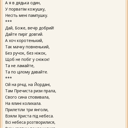
А я в дядька один,
У порватім кожушку,
Несіть мені пампушку.
***
Дай, Боже, вечір добрий!
Дайте пиріг довгий.
А хоч коротенький,
Так мачку повненький,
Без ручок, без ніжок,
Щоб не побіг у сніжок!
Та не ламайте,
Та по цілому давайте.
***
Ой на річці, на Йордані,
Там Пречиста ризи прала,
Свого сина сповивала,
На ялині колихала.
Прилетіли три янголи,
Взяли Христа під небеса.
Всі небеса розтворилися,