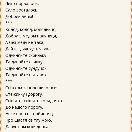
Лико порвалось,
Сало зосталось.
Добрий вечір!
***
Коляд, коляд, колядниця,
Добра з медом паляниця,
А без меду не така,
Дайте, дядьку, п'ятака.
Одчиняйте скриньку
Та давайте сливку.
Одчиняйте сундучок
Та давайте п'ятачок.
***
Сніжком запорошило все:
Стежинку і дорогу.
Спішить, спішить колядочка
До нашого порогу.
Несе вона в торбиночці
Про щастя світлу мрію,
Дарує нам колядочка