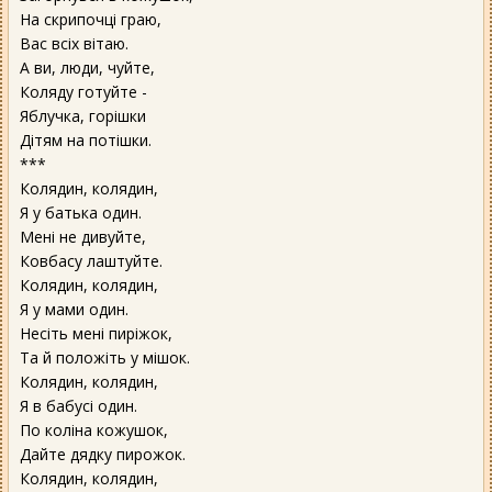
На скрипочці граю,
Вас всіх вітаю.
А ви, люди, чуйте,
Коляду готуйте -
Яблучка, горішки
Дітям на потішки.
***
Колядин, колядин,
Я у батька один.
Мені не дивуйте,
Ковбасу лаштуйте.
Колядин, колядин,
Я у мами один.
Несіть мені пиріжок,
Та й положіть у мішок.
Колядин, колядин,
Я в бабусі один.
По коліна кожушок,
Дайте дядку пирожок.
Колядин, колядин,