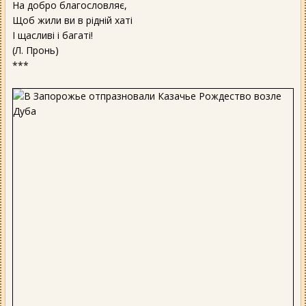
На добро благословляє,
Щоб жили ви в рідній хаті
І щасливі і багаті!
(Л. Пронь)
***