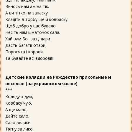
Винось нам аж на тік.
А ви тітко на запаску
Кладіть в торбу ще й ковбаску.
Щоб добро у вас бувало
Несіть нам шматочок сала.
Хай вам Бог за ці дари
Дасть багатії отари,
Поросята і корови.
Та бувайте всі здорові!!!
Детские колядки на Рождество прикольные и
веселые (на украинском языке)
***
Колядую-дую,
Ковбасу чую,
А ще мало,
Дайте сало.
Сало велике
Тягну за лико.