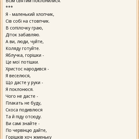
Всім святим поклонилися.
***
Я - маленький хлопчик,
Сів собі на стовпчик.
В сопілочку граю,
Діток забавляю.
А ви, люди, чуйте,
Коляду готуйте.
Яблучка, горішки -
Це мої потішки.
Христос народився -
Я веселюся,
Що дасте у руки -
Я поклонюся.
Чого не дасте -
Плакать не буду,
Скоса подивлюся
Та й піду отсюду.
Ви самі знайте -
По червінцю дайте,
Горішків хоч жменьку