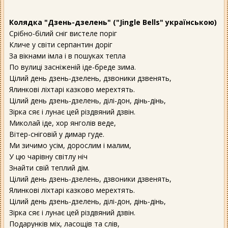
Колядка "Дзень-дзелень" ("Jingle Bells" українською)
Срібно-білий сніг вистеле поріг
Кличе у світи серпантин доріг
За вікнами імла і в пошуках тепла
По вулиці засніженій іде-бреде зима.
Цілий день дзень-дзелень, дзвоники дзвенять,
Ялинкові ліхтарі казково мерехтять.
Цілий день дзень-дзелень, ділі-дон, дінь-дінь,
Зірка сяє і лунає цей різдвяний дзвін.
Миколай іде, хор янголів веде,
Вітер-сніговій у димар гуде.
Ми зичимо усім, дорослим і малим,
У цю чарівну світлу ніч
Знайти свій теплий дім.
Цілий день дзень-дзелень, дзвоники дзвенять,
Ялинкові ліхтарі казково мерехтять.
Цілий день дзень-дзелень, ділі-дон, дінь-дінь,
Зірка сяє і лунає цей різдвяний дзвін.
Подарунків міх, ласощів та слів,