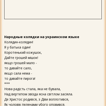
Народные колядки на украинском языке
Колядин-колядин!
Я у батька один!
Коротенький кожушок,
Дайте грошей мiшок!
якщо грошей мало -
то давайте сало,
якщо сала нема -
то давайте пирога!
***
Нова радість стала, яка не бувала,
Над вертепом звізда ясна світлом засіяла.
Де Христос родився, з Діви воплотився,
Як чоловік пеленами убого оповився.