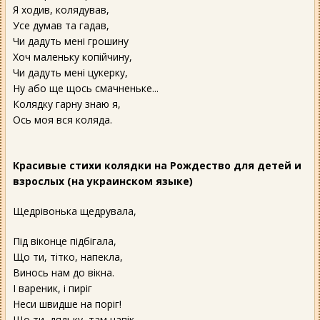
Я ходив, колядував,
Усе думав та гадав,
Чи дадуть мені грошину
Хоч маленьку копійчину,
Чи дадуть мені цукерку,
Ну або ще щось смачненьке...
Колядку гарну знаю я,
Ось моя вся коляда.
Красивые стихи колядки на Рождество для детей и
взрослых (на украинском языке)
Щедрівонька щедрувала,
Під віконце підбігала,
Що ти, тітко, напекла,
Винось нам до вікна.
І вареник, і пиріг
Неси швидше на поріг!
Що ти, дядьку, там напік,