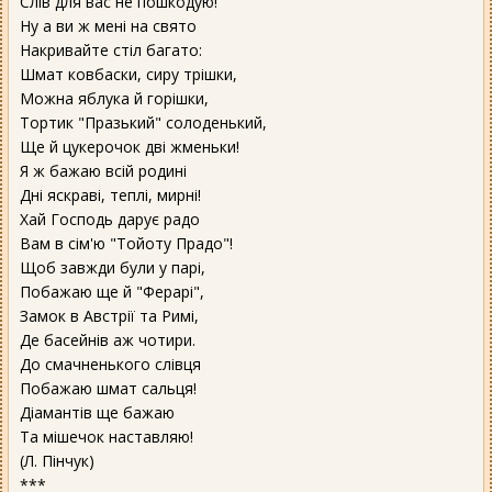
Слів для вас не пошкодую!
Ну а ви ж мені на свято
Накривайте стіл багато:
Шмат ковбаски, сиру трішки,
Можна яблука й горішки,
Тортик "Празький" солоденький,
Ще й цукерочок дві жменьки!
Я ж бажаю всій родині
Дні яскраві, теплі, мирні!
Хай Господь дарує радо
Вам в сім'ю "Тойоту Прадо"!
Щоб завжди були у парі,
Побажаю ще й "Ферарі",
Замок в Австрії та Римі,
Де басейнів аж чотири.
До смачненького слівця
Побажаю шмат сальця!
Діамантів ще бажаю
Та мішечок наставляю!
(Л. Пінчук)
***