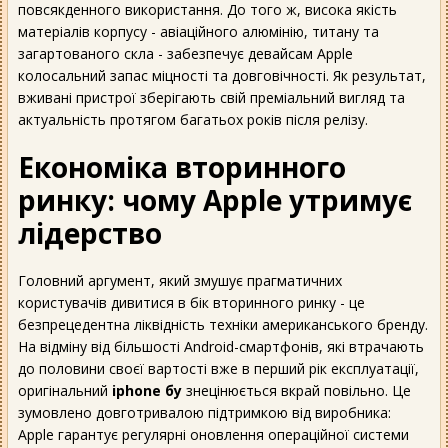
повсякденного використання. До того ж, висока якість
матеріалів корпусу - авіаційного алюмінію, титану та
загартованого скла - забезпечує девайсам Apple
колосальний запас міцності та довговічності. Як результат,
вживані пристрої зберігають свій преміальний вигляд та
актуальність протягом багатьох років після релізу.
Економіка вторинного
ринку: чому Apple утримує
лідерство
Головний аргумент, який змушує прагматичних
користувачів дивитися в бік вторинного ринку - це
безпрецедентна ліквідність техніки американського бренду.
На відміну від більшості Android-смартфонів, які втрачають
до половини своєї вартості вже в перший рік експлуатації,
оригінальний
iphone бу
знецінюється вкрай повільно. Це
зумовлено довготривалою підтримкою від виробника:
Apple гарантує регулярні оновлення операційної системи