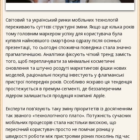
Світовий та український ринки мобільних технологій
переживають суттєві структурні зміни. Якщо ще кілька років
тому головним маркером успіху для користувача була
купівля найновішого смартфона одразу після осінньої
презентації, то сьогодні споживча поведінка стала значно
прагматичнішою. Аналітики фіксують чіткий тренд: замість
того, щоб переплачувати за мінімальні косметичні
оновлення та штучно роздуті маркетингові фішки нових
моделей, раціональні покупці інвестують у флагманські
пристрої попередніх років. Особливо яскраво ця тенденція
простежується в преміум-сегменті, де беззаперечним
лідером залишається продукція компанії Apple.
Експерти пов'язують таку зміну пріоритетів із досягненням
так званого «технологічного плато». Потужність сучасних
мобільних процесорів стала настільки високою, що
пересічний користувач просто не помічає різниці у
швидкості роботи між пристроями різних поколінь під час