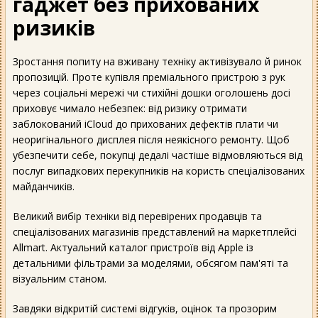
гаджет без прихованих
ризиків
Зростання попиту на вживану техніку активізувало й ринок
пропозицій. Проте купівля преміального пристрою з рук
через соціальні мережі чи стихійні дошки оголошень досі
приховує чимало небезпек: від ризику отримати
заблокований iCloud до прихованих дефектів плати чи
неоригінального дисплея після неякісного ремонту. Щоб
убезпечити себе, покупці дедалі частіше відмовляються від
послуг випадкових перекупників на користь спеціалізованих
майданчиків.
Великий вибір техніки від перевірених продавців та
спеціалізованих магазинів представлений на маркетплейсі
Allmart. Актуальний каталог пристроїв від Apple із
детальними фільтрами за моделями, обсягом пам'яті та
візуальним станом.
Завдяки відкритій системі відгуків, оцінок та прозорим