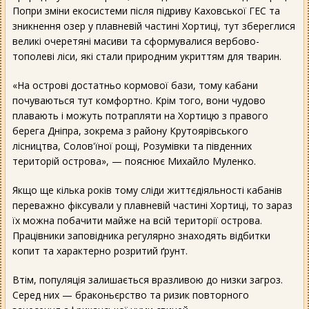
Попри зміни екосистеми після підриву Каховської ГЕС та
зникнення озер у плавневій частині Хортиці, тут збереглися
великі очеретяні масиви та сформувалися вербово-
тополеві ліси, які стали природним укриттям для тварин.
«На острові достатньо кормової бази, тому кабани
почуваються тут комфортно. Крім того, вони чудово
плавають і можуть потрапляти на Хортицю з правого
берега Дніпра, зокрема з району Крутоярівського
лісництва, Солов'їної рощі, Розумівки та південних
територій острова», — пояснює Михайло Муленко.
Якщо ще кілька років тому сліди життєдіяльності кабанів
переважно фіксували у плавневій частині Хортиці, то зараз
їх можна побачити майже на всій території острова.
Працівники заповідника регулярно знаходять відбитки
копит та характерно розритий ґрунт.
Втім, популяція залишається вразливою до низки загроз.
Серед них — браконьєрство та ризик повторного