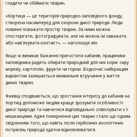
гладити чи обіймати тварин.
«Хортиця — це територія природно-заповідного фонду,
створена насамперед для охорони дикої природи. Люди
повинні поважати простір тварин. За ними можна
спостерігати, фотографувати, але не можна їм заважати
або нав'язувати контакт», — наголошує він.
Якщо ж виникає бажання пригостити кабанів, працівники
заповідника радять обирати природний для них корм: сиру
моркву, картоплю, фрукти чи горіхи. Водночас найкращим
варіантом залишається мінімальне втручання у життя
диких тварин.
Фахівці сподіваються, що зростання інтересу до кабанів на
Хортиці допоможе людям краще зрозуміти особливості
дикої природи та навчитися відповідально співіснувати з її
мешканцями. Адже повернення цих тварин стало ще одним
свідченням того, що навіть після серйозних екологічних
потрясінь природа здатна відновлюватися.