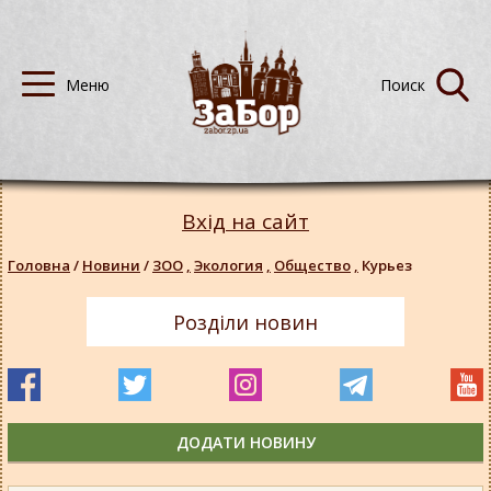
Вхід на сайт
Головна
/
Новини
/
ЗОО
,
Экология
,
Общество
,
Курьез
Розділи новин
ДОДАТИ НОВИНУ