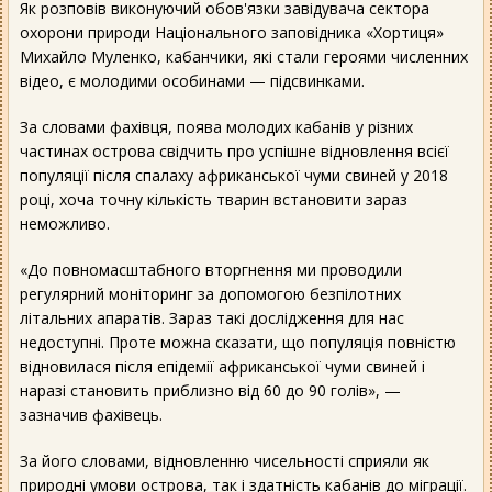
Як розповів виконуючий обов'язки завідувача сектора
охорони природи Національного заповідника «Хортиця»
Михайло Муленко, кабанчики, які стали героями численних
відео, є молодими особинами — підсвинками.
За словами фахівця, поява молодих кабанів у різних
частинах острова свідчить про успішне відновлення всієї
популяції після спалаху африканської чуми свиней у 2018
році, хоча точну кількість тварин встановити зараз
неможливо.
«До повномасштабного вторгнення ми проводили
регулярний моніторинг за допомогою безпілотних
літальних апаратів. Зараз такі дослідження для нас
недоступні. Проте можна сказати, що популяція повністю
відновилася після епідемії африканської чуми свиней і
наразі становить приблизно від 60 до 90 голів», —
зазначив фахівець.
За його словами, відновленню чисельності сприяли як
природні умови острова, так і здатність кабанів до міграції.