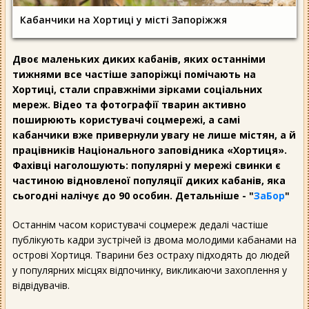
Кабанчики на Хортиці у місті Запоріжжя
Двоє маленьких диких кабанів, яких останніми
тижнями все частіше запоріжці помічають на
Хортиці, стали справжніми зірками соціальних
мереж. Відео та фотографії тварин активно
поширюють користувачі соцмережі, а самі
кабанчики вже привернули увагу не лише містян, а й
працівників Національного заповідника «Хортиця».
Фахівці наголошують: популярні у мережі свинки є
частиною відновленої популяції диких кабанів, яка
сьогодні налічує до 90 особин. Детальніше - "
ЗаБор
"
Останнім часом користувачі соцмереж дедалі частіше
публікують кадри зустрічей із двома молодими кабанами на
острові Хортиця. Тварини без остраху підходять до людей
у популярних місцях відпочинку, викликаючи захоплення у
відвідувачів.