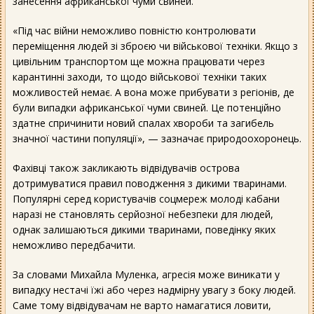
занесення африканської чуми свиней.
«Під час війни неможливо повністю контролювати
переміщення людей зі зброєю чи військової техніки. Якщо з
цивільним транспортом ще можна працювати через
карантинні заходи, то щодо військової техніки таких
можливостей немає. А вона може прибувати з регіонів, де
були випадки африканської чуми свиней. Це потенційно
здатне спричинити новий спалах хвороби та загибель
значної частини популяції», — зазначає природоохоронець.
Фахівці також закликають відвідувачів острова
дотримуватися правил поводження з дикими тваринами.
Популярні серед користувачів соцмереж молоді кабани
наразі не становлять серйозної небезпеки для людей,
однак залишаються дикими тваринами, поведінку яких
неможливо передбачити.
За словами Михайла Муленка, агресія може виникати у
випадку нестачі їжі або через надмірну увагу з боку людей.
Саме тому відвідувачам не варто намагатися ловити,