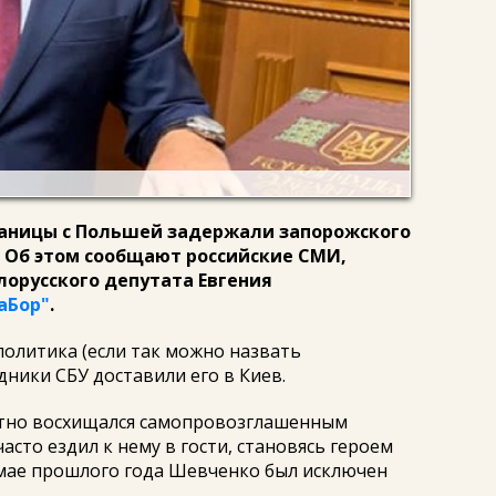
раницы с Польшей задержали запорожского
 Об этом сообщают российские СМИ,
лорусского депутата Евгения
аБор"
.
олитика (если так можно назвать
дники СБУ доставили его в Киев.
тно восхищался самопровозглашенным
сто ездил к нему в гости, становясь героем
 мае прошлого года Шевченко был исключен