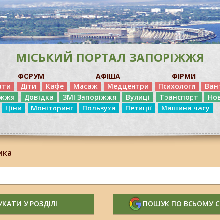
МІСЬКИЙ ПОРТАЛ ЗАПОРІЖЖЯ
ФОРУМ
АФІША
ФІРМИ
ати
Діти
Кафе
Масаж
Медцентри
Психологи
Ван
іжжя
Довідка
ЗМІ Запоріжжя
Вулиці
Транспорт
Но
Ціни
Моніторинг
Пользуха
Петиції
Машина часу
ика
КАТИ У РОЗДІЛІ
ПОШУК ПО ВСЬОМУ 