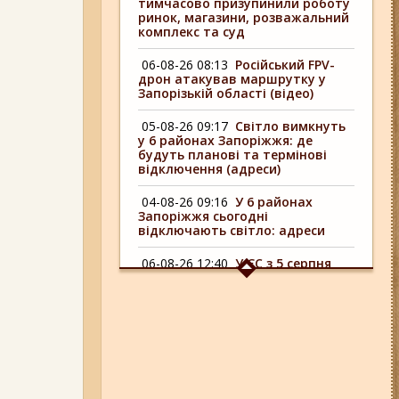
тимчасово призупинили роботу
ринок, магазини, розважальний
комплекс та суд
06-08-26 08:13
Російський FPV-
дрон атакував маршрутку у
Запорізькій області (відео)
05-08-26 09:17
Світло вимкнуть
у 6 районах Запоріжжя: де
будуть планові та термінові
відключення (адреси)
04-08-26 09:16
У 6 районах
Запоріжжя сьогодні
відключають світло: адреси
06-08-26 12:40
У ЄС з 5 серпня
змінюють правила тимчасового
захисту для українських
чоловіків
05-08-26 12:16
У Запорізькій
області ресторан оштрафували
більш ніж на 600 тисяч гривень:
що виявила податкова