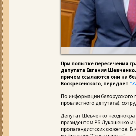
При попытке пересечения г
депутата Евгения Шевченко.
причем ссылаются они на бе
Воскресенского, передает
"Z
По информации белорусского п
провластного депутата), сотру
Депутат Шевченко неоднокра
президентом РБ Лукашенко и ча
пропагандистских сюжетов. В
из фракции "Слуга народа".