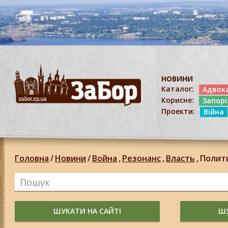
НОВИНИ
Каталог:
Адвок
Корисне:
Запор
Проекти:
Війна
Головна
/
Новини
/
Война
,
Резонанс
,
Власть
,
Полит
ШУКАТИ НА САЙТІ
ШУ