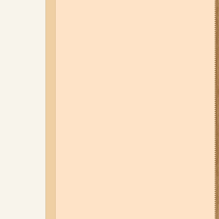
06-08-26 17:11
Три заклади із
Запоріжжя стали фіналістами
української ресторанної премії
06-08-26 09:14
Світло
відключать у 6 районах
Запоріжжя: де не буде
електроенергії 6 серпня
04-08-26 11:14
Що зміниться для
жителів Запоріжжя з серпня:
нові виплати, допомога ВПО та
зміни для ФОПів
07-08-26 08:56
У п’яти районах
Запоріжжя вимикатимуть
світло: адреси
01-08-26 14:10
Стали відомі
подробиці ДТП з
неповнолітньою
мотоциклісткою на Космосі в
Запоріжжі (фото, відео)
03-08-26 09:03
Без світла у 6
районах Запоріжжя: де 3 серпня