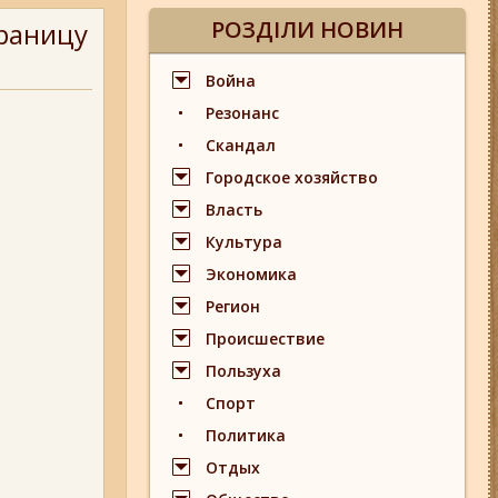
РОЗДІЛИ НОВИН
границу
Война
Резонанс
Скандал
Городское хозяйство
Власть
Культура
Экономика
Регион
Происшествие
Пользуха
Спорт
Политика
Отдых