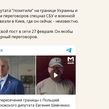
путата "похитили" на границе Украины и
 переговоров спецназ СБУ и военной
езли в Киев, где он сейчас - неизвестно.
ой пост в сети 27 февраля. Он якобы
рный переговоров.