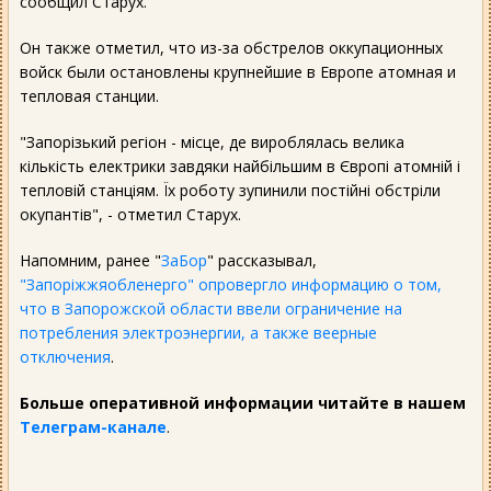
сообщил Старух.
Он также отметил, что из-за обстрелов оккупационных
войск были остановлены крупнейшие в Европе атомная и
тепловая станции.
"Запорізький регіон - місце, де вироблялась велика
кількість електрики завдяки найбільшим в Європі атомній і
тепловій станціям. Їх роботу зупинили постійні обстріли
окупантів", - отметил Старух.
Напомним, ранее "
ЗаБор
" рассказывал,
"Запоріжжяобленерго" опровергло информацию о том,
что в Запорожской области ввели ограничение на
потребления электроэнергии, а также веерные
отключения
.
Больше оперативной информации читайте в нашем
Телеграм-канале
.