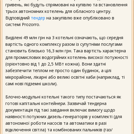
гривень, які будуть спрямовані на купівлю та встановлення
трьох автономних котелень для обласного центру.
Відповідний
тендер
на закупівлю вже опубліковано в
системі Prozorro.
Виділені 49 млн грн на 3 котельні означають, що середня
вартість одного комплексу разом із супутніми послугами
становить близько 16,3 млн грн. Така вартість характерна
для промислових водогрійних котелень високої потужності
(орієнтовно від 1 до 2,5 МВт кожна). Вони здатні
забезпечити теплом не просто один будинок, а цілі
мікрорайони, лікарні або великі освітні хаби (наприклад, ті
самі нові підземні школи).
Блочно-модульні котельні такого типу постачаються як
готові капітальні контейнери. Зазвичай тендерна
документація під такі завдання включає вимогу щодо
наявності потужних дизель-генераторів у комплекті (для
автономної роботи насосів та автоматики в разі
відключення світла) та комбінованих пальників (газ/