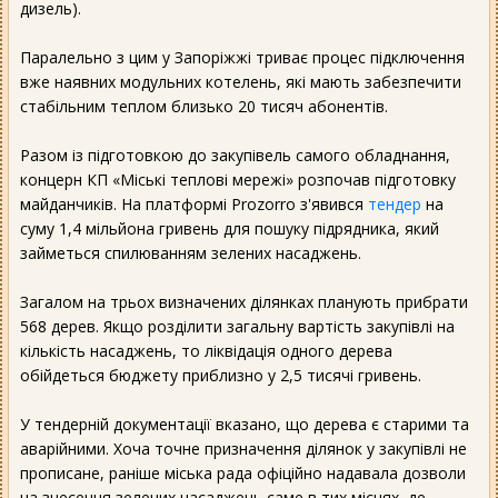
дизель).
Паралельно з цим у Запоріжжі триває процес підключення
вже наявних модульних котелень, які мають забезпечити
стабільним теплом близько 20 тисяч абонентів.
Разом із підготовкою до закупівель самого обладнання,
концерн КП «Міські теплові мережі» розпочав підготовку
майданчиків. На платформі Prozorro з'явився
тендер
на
суму 1,4 мільйона гривень для пошуку підрядника, який
займеться спилюванням зелених насаджень.
Загалом на трьох визначених ділянках планують прибрати
568 дерев. Якщо розділити загальну вартість закупівлі на
кількість насаджень, то ліквідація одного дерева
обійдеться бюджету приблизно у 2,5 тисячі гривень.
У тендерній документації вказано, що дерева є старими та
аварійними. Хоча точне призначення ділянок у закупівлі не
прописане, раніше міська рада офіційно надавала дозволи
на знесення зелених насаджень саме в тих місцях, де