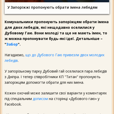
У Запоріжжі пропонують обрати імена лебедям
Комунальники пропонують запоріжцям обрати імена
для двох лебедів, які нещодавно оселилися у
Дубовому Гаю. Вони молоді та ще не мають імен, то
ж можна пропонувати будь-які ідеї. Детальніше –
"
ЗаБор
".
Нагадаємо,
що до Дубового Гаю привезли двох молодих
лебедів
.
У запорізькому парку Дубовий гай оселилася пара лебедів
з Дніпра. І тепер співробітники КП "Титан" пропонують
запоріжцям допомогти обрати для них імена.
Кожен охочий може залишити свої варіанти у коментарях
під спеціальним
дописом
на сторінці «Дубового гаю» у
Facebook.