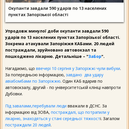
Окупанти завдали 590 ударів по 13 населених
пунктах Запорізької області
Упродовж минулої доби окупанти завдали 590
ударів по 13 населених пунктах Запорізької області.
Зокрема атакували Запоріжжя КАБами. 20 людей
постраждали, зруйновано автовокзал та
пошкоджено лікарню. Детальніше – "
ЗаБор
".
Нагадаємо, що
ввечері 10 серпня у Запоріжжі чули вибухи
.
За попередньою інформацією,
завдано два удару
авіабомбами по Запоріжжю
. Один КАБ вдарив по
автовокзалу, другий - по університетській клініці навпроти
Дубовки.
Під завалами,перебували люди
вважали в ДСНС. За
інформацією від ЗОВА,
постраждалі, що потрапили у
лікарню, знаходяться у стані середньої тяжкост
і. Загалом
постраждали 20 людей
.