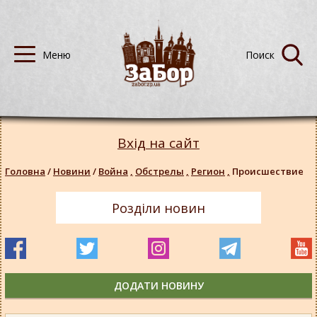
Вхід на сайт
Головна
/
Новини
/
Война
,
Обстрелы
,
Регион
,
Происшествие
Розділи новин
ДОДАТИ НОВИНУ