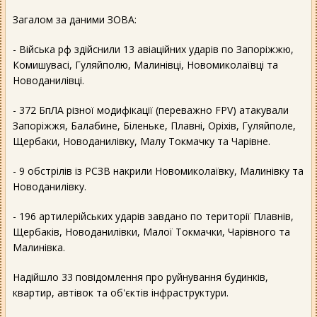
Загалом за даними ЗОВА:
- Війська рф здійснили 13 авіаційних ударів по Запоріжжю,
Комишувасі, Гуляйполю, Малинівці, Новомиколаївці та
Новоданилівці.
- 372 БпЛА різної модифікації (переважно FPV) атакували
Запоріжжя, Балабине, Біленьке, Плавні, Оріхів, Гуляйполе,
Щербаки, Новоданилівку, Малу Токмачку та Чарівне.
- 9 обстрілів із РСЗВ накрили Новомиколаївку, Малинівку та
Новоданилівку.
- 196 артилерійських ударів завдано по території Плавнів,
Щербаків, Новоданилівки, Малої Токмачки, Чарівного та
Малинівка.
Надійшло 33 повідомлення про руйнування будинків,
квартир, автівок та об'єктів інфраструктури.