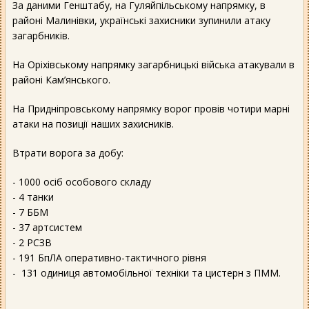
За даними Генштабу, на Гуляйпільському напрямку, в
районі Малинівки, українські захисники зупинили атаку
загарбників.
На Оріхівському напрямку загарбницькі війська атакували в
районі Кам’янського.
На Придніпровському напрямку ворог провів чотири марні
атаки на позиції наших захисників.
Втрати ворога за добу:
- 1000 осіб особового складу
- 4 танки
- 7 ББМ
- 37 артсистем
- 2 РСЗВ
- 191 БпЛА оперативно-тактичного рівня
- 131 одиниця автомобільної техніки та цистерн з ПММ.