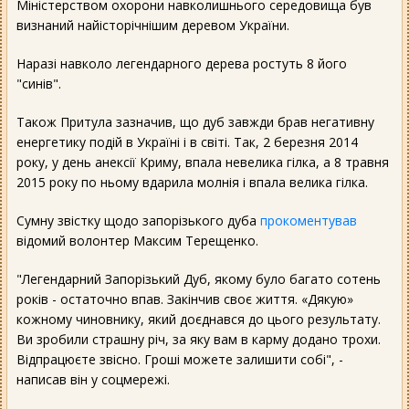
Міністерством охорони навколишнього середовища був
визнаний найісторічнішим деревом України.
Наразі навколо легендарного дерева ростуть 8 його
"синів".
Також Притула зазначив, що дуб завжди брав негативну
енергетику подій в Україні і в світі. Так, 2 березня 2014
року, у день анексії Криму, впала невелика гілка, а 8 травня
2015 року по ньому вдарила молнія і впала велика гілка.
Сумну звістку щодо запорізького дуба
прокоментував
відомий волонтер Максим Терещенко.
"Легендарний Запорізький Дуб, якому було багато сотень
років - остаточно впав. Закінчив своє життя. «Дякую»
кожному чиновнику, який доєднався до цього результату.
Ви зробили страшну річ, за яку вам в карму додано трохи.
Відпрацюєте звісно. Гроші можете залишити собі", -
написав він у соцмережі.