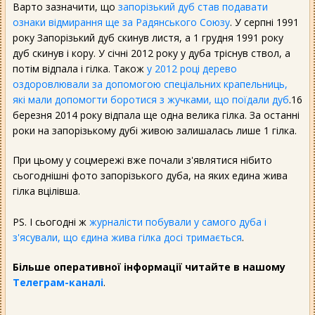
Варто зазначити, що
запорізький дуб став подавати
ознаки відмирання ще за Радянського Союзу
. У серпні 1991
року Запорізький дуб скинув листя, а 1 грудня 1991 року
дуб скинув і кору. У січні 2012 року у дуба тріснув ствол, а
потім відпала і гілка. Також
у 2012 році дерево
оздоровлювали за допомогою спеціальних крапельниць,
які мали допомогти боротися з жучками, що поїдали дуб
.16
березня 2014 року відпала ще одна велика гілка. За останні
роки на запорізькому дубі живою залишалась лише 1 гілка.
При цьому у соцмережі вже почали з'являтися нібито
сьогоднішні фото запорізького дуба, на яких едина жива
гілка вцілівша.
PS. І сьогодні ж
журналісти побували у самого дуба і
з'ясували, що єдина жива гілка досі тримається
.
Більше оперативної інформації читайте в нашому
Телеграм-каналі
.