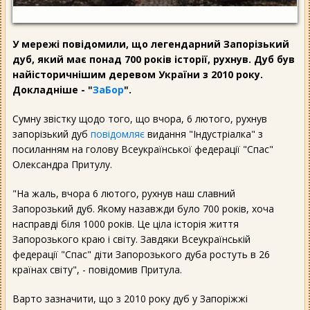
У мережі повідомили, що легендарний Запорізький
дуб, який має понад 700 років історії, рухнув. Дуб був
найісторичнішим деревом України з 2010 року.
Докладніше - "
ЗаБор
".
Сумну звістку щодо того, що вчора, 6 лютого, рухнув
запорізький дуб
повідомляє
видання "Індустріалка" з
посиланням на голову Всеукраїнської федерації "Спас"
Олександра Притулу.
"На жаль, вчора 6 лютого, рухнув наш славний
Запорозький дуб. Якому назавжди було 700 років, хоча
насправді біля 1000 років. Це ціла історія життя
Запорозького краю і світу. Завдяки Всеукраїнській
федерації "Спас" діти Запорозького дуба ростуть в 26
країнах світу", - повідомив Притула.
Варто зазначити, що з 2010 року дуб у Запоріжжі