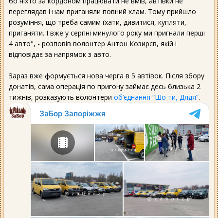
бо ніхто за кордоном працювати не вмів, автівки не
переглядав і нам приганяли повний хлам. Тому прийшло
розуміння, що треба самим їхати, дивитися, купляти,
приганяти. І вже у серпні минулого року ми пригнали перші
4 авто", - розповів волонтер Антон Козирєв, якій і
відповідає за напрямок з авто.
Зараз вже формується нова черга в 5 автівок. Після збору
донатів, сама операція по пригону займає десь близька 2
тижнів, розказують волонтери
об’єднання “Шо ти, Дядя”
.