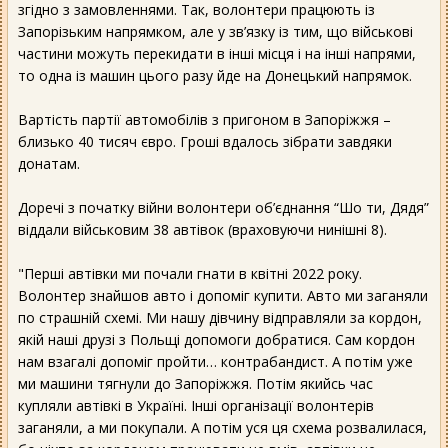
згідно з замовленнями. Так, волонтери працюють із
Запорізьким напрямком, але у зв’язку із тим, що військові
частини можуть перекидати в інші місця і на інші напрями,
то одна із машин цього разу йде на Донецький напрямок.
Вартість партії автомобілів з пригоном в Запоріжжя –
близько 40 тисяч євро. Гроші вдалось зібрати завдяки
донатам.
Доречі з початку війни волонтери об’єднання “Шо ти, Дядя”
віддали військовим 38 автівок (враховуючи нинішні 8).
"Перші автівки ми почали гнати в квітні 2022 року.
Волонтер знайшов авто і допоміг купити. Авто ми заганяли
по страшній схемі. Ми нашу дівчину відправляли за кордон,
якій наші друзі з Польщі допомоги добратися. Сам кордон
нам взагалі допоміг пройти… контрабандист. А потім уже
ми машини тягнули до Запоріжжя. Потім якийсь час
купляли автівкі в Україні. Інші організації волонтерів
заганяли, а ми покупали. А потім уся ця схема розвалилася,