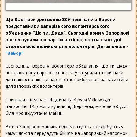
Ще 8 автівок для воїнів ЗСУ пригнали з Європи
представники запорізького волонтерського
об’єднання “Шо ти, Дядя”. Сьогодні вони у Запоріжжі
презентували цю партію автівок, яка на сьогодні
стала самою великою для волонтерів. Детальніше -
"ЗаБор"
.
Сьогодні, 21 вересня, волонтери об’єднання “Шо ти, Дядя”
показали нову партію автівок, яку закупили та пригнали
для наших воїнів. Ця партія стає найбільшою за часи війни
для запорізьких волонтерів.
Пригнали в цей раз - 4 джипа та 4 буси Volkswagen
transporter T4. Джипи купили під Берліном, мікроавтобуси –
біля Франкфурта-на Майні.
Вже в Запоріжжі машини відремонтують, пофарбують у
камуфляж та передадуть бійцям на Запорізький напрямок,