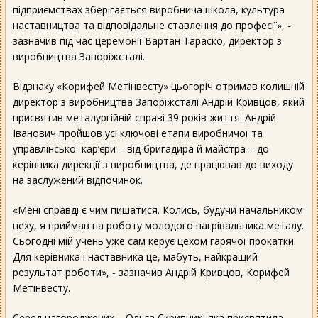
підприємствах зберігається виробнича школа, культура
наставництва та відповідальне ставлення до професії», -
зазначив під час церемонії Вартан Тараско, директор з
виробництва Запоріжсталі.
Відзнаку «Корифей Метінвесту» цьогоріч отримав колишній
директор з виробництва Запоріжсталі Андрій Кривцов, який
присвятив металургійній справі 39 років життя. Андрій
Іванович пройшов усі ключові етапи виробничої та
управлінської кар’єри – від бригадира й майстра – до
керівника дирекції з виробництва, де працював до виходу
на заслужений відпочинок.
«Мені справді є чим пишатися. Колись, будучи начальником
цеху, я приймав на роботу молодого нагрівальника металу.
Сьогодні мій учень уже сам керує цехом гарячої прокатки.
Для керівника і наставника це, мабуть, найкращий
результат роботи», - зазначив Андрій Кривцов, Корифей
Метінвесту.
Серед нагороджених – Ольга Скрипник, яка присвятила