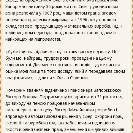
Запоріжвогнетриву 36 років життя. Свій трудовий шлях
вона розпочала у 1987 році машиністом крана, згодом
опанувала професію комірника, а з 1996 року очолила
склад готової продукції цеху магнезіальних виробів. Під її
керівництвом підрозділ неодноразово ставав одним із
найкращих на підприємстві.
«Дуже вдячна підприємству за таку високу відзнаку. Це
були мої найкращі трудові роки, проведені на цьому
підприємстві. Для мене сьогоднішня подія – дуже висока
оцінка моєї праці та того досвіду, який я передавала своїм
працівникам», – ділиться Ольга Скрипник.
Почесним званням відзначено і пенсіонера Запоріжкоксу
Віктора Волоха. Підприємству він присвятив 31 рік життя,
до виходу на пенсію працював начальником
смолоперегінного цеху. Віктор Михайлович розробив і
впровадив автоматизовані рішення у сфері охорони праці,
екології та виробництва, що забезпечили підвищення
якості й рівня безпеки праці, зменшення шкідливих викидів