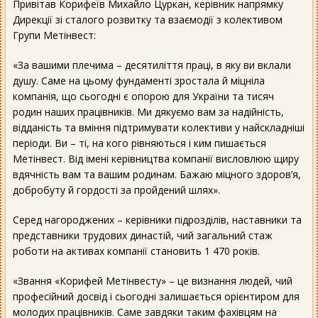
Привітав Корифеїв Михайло Цуркан, керівник напрямку
Дирекції зі сталого розвитку та взаємодії з колективом
Групи Метінвест:
«За вашими плечима – десятиліття праці, в яку ви вклали
душу. Саме на цьому фундаменті зростала й міцніла
компанія, що сьогодні є опорою для України та тисяч
родин наших працівників. Ми дякуємо вам за надійність,
відданість та вміння підтримувати колективи у найскладніші
періоди. Ви – ті, на кого рівняються і ким пишається
Метінвест. Від імені керівництва компанії висловлюю щиру
вдячність вам та вашим родинам. Бажаю міцного здоров’я,
добробуту й гордості за пройдений шлях».
Серед нагороджених – керівники підрозділів, наставники та
представники трудових династій, чий загальний стаж
роботи на активах компанії становить 1 470 років.
«Звання «Корифей Метінвесту» – це визнання людей, чий
професійний досвід і сьогодні залишається орієнтиром для
молодих працівників. Саме завдяки таким фахівцям на