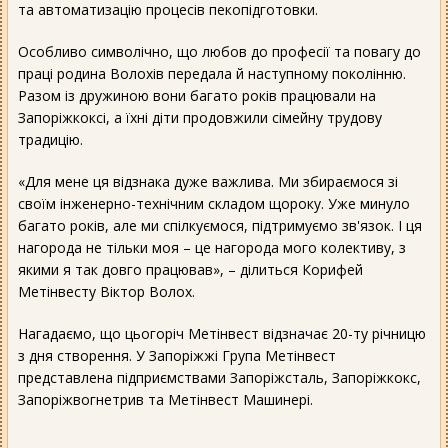
та автоматизацію процесів пекопідготовки.
Особливо символічно, що любов до професії та повагу до
праці родина Волохів передала й наступному поколінню.
Разом із дружиною вони багато років працювали на
Запоріжкоксі, а їхні діти продовжили сімейну трудову
традицію.
«Для мене ця відзнака дуже важлива. Ми збираємося зі
своїм інженерно-технічним складом щороку. Уже минуло
багато років, але ми спілкуємося, підтримуємо зв'язок. І ця
нагорода не тільки моя – це нагорода мого колективу, з
якими я так довго працював», – ділиться Корифей
Метінвесту Віктор Волох.
Нагадаємо, що цьогоріч Метінвест відзначає 20-ту річницю
з дня створення. У Запоріжжі Група Метінвест
представлена підприємствами Запоріжсталь, Запоріжкокс,
Запоріжвогнетрив та Метінвест Машинері.