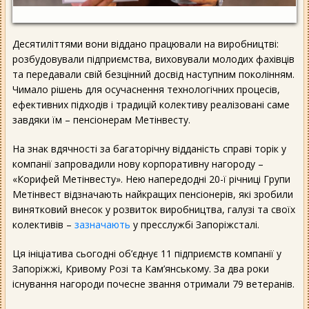
Десятиліттями вони віддано працювали на виробництві:
розбудовували підприємства, виховували молодих фахівців
та передавали свій безцінний досвід наступним поколінням.
Чимало рішень для осучаснення технологічних процесів,
ефективних підходів і традицій колективу реалізовані саме
завдяки їм – пенсіонерам Метінвесту.
На знак вдячності за багаторічну відданість справі торік у
компанії запровадили нову корпоративну нагороду –
«Корифей Метінвесту». Нею напередодні 20-ї річниці Групи
Метінвест відзначають найкращих пенсіонерів, які зробили
винятковий внесок у розвиток виробництва, галузі та своїх
колективів –
зазначають
у пресслужбі Запоріжсталі.
Ця ініціатива сьогодні об’єднує 11 підприємств компанії у
Запоріжжі, Кривому Розі та Кам’янському. За два роки
існування нагороди почесне звання отримали 79 ветеранів.