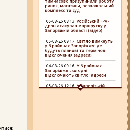
тимчасово призупинили роботу
ринок, магазини, розважальний
комплекс та суд
06-08-26 08:13
Російський FPV-
дрон атакував маршрутку у
Запорізькій області (відео)
05-08-26 09:17
Світло вимкнуть
у 6 районах Запоріжжя: де
будуть планові та термінові
відключення (адреси)
04-08-26 09:16
У 6 районах
Запоріжжя сьогодні
відключають світло: адреси
05-08-26 12:16
У Запорізькій
області ресторан оштрафували
більш ніж на 600 тисяч гривень:
що виявила податкова
06-08-26 09:14
Світло
відключать у 6 районах
Запоріжжя: де не буде
електроенергії 6 серпня
итися: