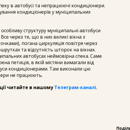
еку в автобусі та непрацюючі кондиціонери.
вування кондиціонерів у муніципальних
 особливу структуру муніципальні автобуси
се через те, що в них великі вікна з
чками), погана циркуляція повітря через
шрутках та відсутність шторок на вікнах.
ципальних автобусах неймовірна спека. Саме
рена петиція, в якій містяни вимагали від
буси кондиціонерами. Там виконали цю
нери не працюють.
ції читайте в нашому
Телеграм-каналі
.
Поділ