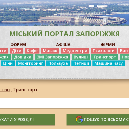
МІСЬКИЙ ПОРТАЛ ЗАПОРІЖЖЯ
ФОРУМ
АФІША
ФІРМИ
ати
Діти
Кафе
Масаж
Медцентри
Психологи
Ван
іжжя
Довідка
ЗМІ Запоріжжя
Вулиці
Транспорт
Но
Ціни
Моніторинг
Пользуха
Петиції
Машина часу
ство
,
Транспорт
КАТИ У РОЗДІЛІ
ПОШУК ПО ВСЬОМУ 