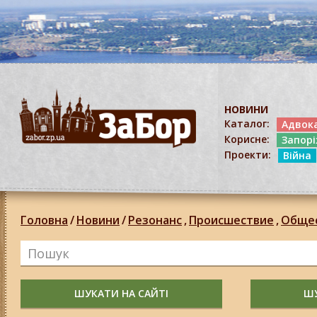
НОВИНИ
Каталог:
Адвок
Корисне:
Запор
Проекти:
Війна
Головна
/
Новини
/
Резонанс
,
Происшествие
,
Обще
ШУКАТИ НА САЙТІ
ШУ