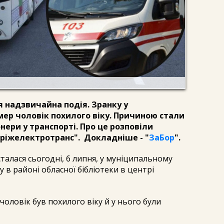
я надзвичайна подія. Зранку у
мер чоловік похилого віку. Причиною стали
нери у транспорті. Про це розповіли
оріжелектротранс". Докладніше - "
ЗаБор
".
талася сьогодні, 6 липня, у муніципальному
у в районі обласної бібліотеки в центрі
оловік був похилого віку й у нього були