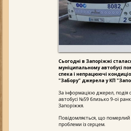
Сьогодні в Запоріжжі сталас
муніципальному автобусі по
спека і непрацюючі кондиціо
"ЗаБору" джерела у КП "Зап
За інформацією джерел, подія с
автобусі №59 близько 9-ої ранк
Запоріжжя.
Повідомляється, що померлий ч
проблеми із серцем.