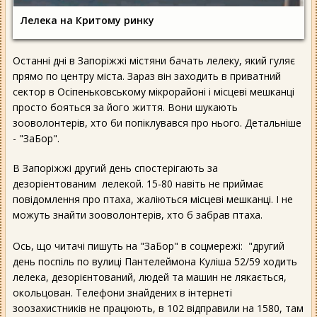
Лелека на Критому ринку
Останні дні в Запоріжжі містяни бачать лелеку, який гуляє
прямо по центру міста. Зараз він заходить в приватний
сектор в Осіпеньковському мікрорайоні і місцеві мешканці
просто бояться за його життя. Вони шукають
зооволонтерів, хто би попіклувався про нього. Детальніше
- "ЗаБор".
В Запоріжжі другий день спостерігають за
дезоріентованим лелекой. 15-80 навіть не приймає
повідомлення про птаха, жаліються місцеві мешканці. І не
можуть знайти зооволонтерів, хто б забрав птаха.
Ось, що читачі пишуть на "ЗаБор" в соцмережі: "другий
день поспіль по вулиці Пантелеймона Куліша 52/59 ходить
лелека, дезорієнтований, людей та машин не лякається,
окольцован. Телефони знайдених в інтернеті
зоозахистників не працюють, в 102 відправили на 1580, там