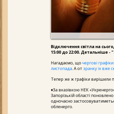
Відключення світла на сього
15:00 до 22:00. Детальніше - "
Нагадаємо, що
чергові графіки
листопада
. А от
зранку їх вже 
Тепер же ж графіки вирішили 
♦️За вказівкою НЕК «Укренерго» 
Запорізькій області поновлено
одночасно застосовуватиметьс
обленерго.