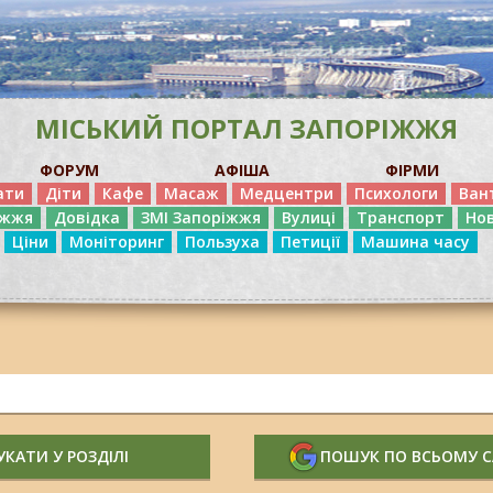
МІСЬКИЙ ПОРТАЛ ЗАПОРІЖЖЯ
ФОРУМ
АФІША
ФІРМИ
ати
Діти
Кафе
Масаж
Медцентри
Психологи
Ван
іжжя
Довідка
ЗМІ Запоріжжя
Вулиці
Транспорт
Но
Ціни
Моніторинг
Пользуха
Петиції
Машина часу
КАТИ У РОЗДІЛІ
ПОШУК ПО ВСЬОМУ 