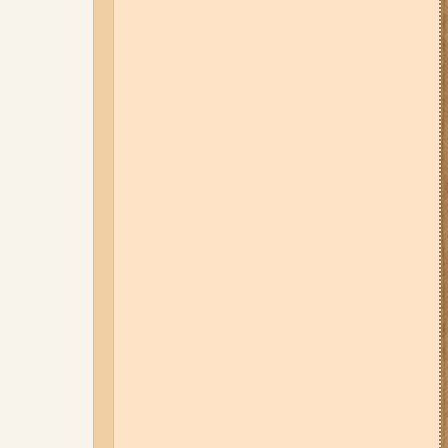
05-08-26 12:16
У Запорізькій
області ресторан оштрафували
більш ніж на 600 тисяч гривень:
що виявила податкова
06-08-26 09:14
Світло
відключать у 6 районах
Запоріжжя: де не буде
електроенергії 6 серпня
07-08-26 08:56
У п’яти районах
Запоріжжя вимикатимуть
світло: адреси
04-08-26 11:14
Що зміниться для
жителів Запоріжжя з серпня:
нові виплати, допомога ВПО та
зміни для ФОПів
03-08-26 09:03
Без світла у 6
районах Запоріжжя: де 3 серпня
відбудуться планові та
термінові відключення
електроенергії
06-08-26 07:49
У Запоріжжі
шахед пробив дах