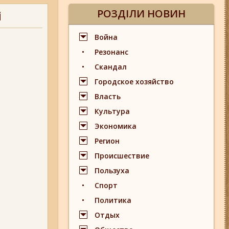
РОЗДІЛИ НОВИН
і
Война
Резонанс
Скандал
Городское хозяйство
Власть
Культура
Экономика
Регион
Происшествие
Пользуха
Спорт
Политика
Отдых