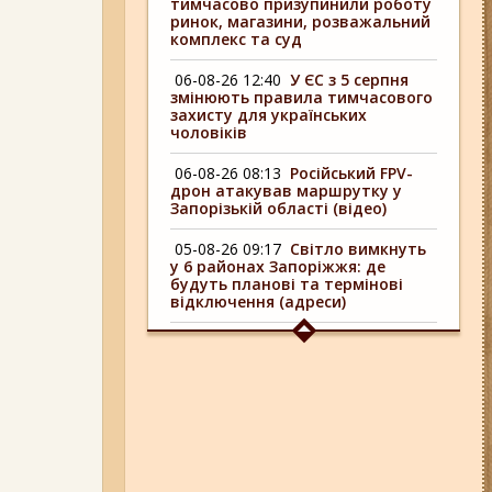
тимчасово призупинили роботу
ринок, магазини, розважальний
комплекс та суд
06-08-26 12:40
У ЄС з 5 серпня
змінюють правила тимчасового
захисту для українських
чоловіків
06-08-26 08:13
Російський FPV-
дрон атакував маршрутку у
Запорізькій області (відео)
05-08-26 09:17
Світло вимкнуть
у 6 районах Запоріжжя: де
будуть планові та термінові
відключення (адреси)
04-08-26 09:16
У 6 районах
Запоріжжя сьогодні
відключають світло: адреси
06-08-26 17:11
Три заклади із
Запоріжжя стали фіналістами
української ресторанної премії