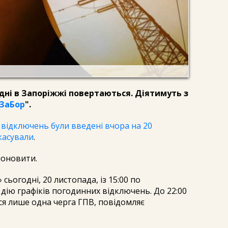
дні в Запоріжжі повертаються. Діятимуть з
ЗаБор
".
 відключень були введені вчора на 20
скасували
.
поновити.
сьогодні, 20 листопада, із 15:00 по
 дію графіків погодинних відключень. До 22:00
я лише одна черга ГПВ, повідомляє