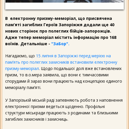
В електронну призму-меморіал, що присвячена
пам’яті загиблих Героїв Запоріжжя додали ще 40
нових сторінок про полеглих бійців-запорожців.
Адже тепер меморіал містить інформацію про 168
воїнів. Детальніше -
"ЗаБор".
Нагадаємо, що
15 липня в Запоріжжі перед мерією на
пам’ять про полеглих захисників встановили електронну
призму-меморіал
. Щодо подальшої долі вже встановлених
призм, то в.о.мера заявила, що вони є тимчасовими
спорудами й зараз вони працюють над концепцією єдиного
меморіалу пам’яті.
У Запорізькій міській раді запевняють робота з наповнення
електронної призми ведеться щоденно. Профільні
структури міськради працюють з родинами та близькими
загиблих захисників і захисниць.