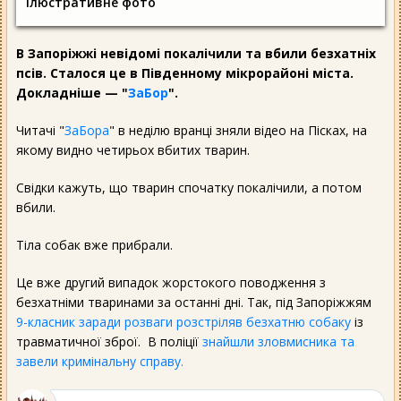
Ілюстративне фото
В Запоріжжі невідомі покалічили та вбили безхатніх
псів. Сталося це в Південному мікрорайоні міста.
Докладніше — "
ЗаБор
".
Читачі "
ЗаБора
" в неділю вранці зняли відео на Пісках, на
якому видно четирьох вбитих тварин.
Свідки кажуть, що тварин спочатку покалічили, а потом
вбили.
Тіла собак вже прибрали.
Це вже другий випадок жорстокого поводження з
безхатніми тваринами за останні дні. Так, під Запоріжжям
9-класник заради розваги розстріляв безхатню собаку
із
травматичної зброї. В поліції
знайшли зловмисника та
завели кримінальну справу.