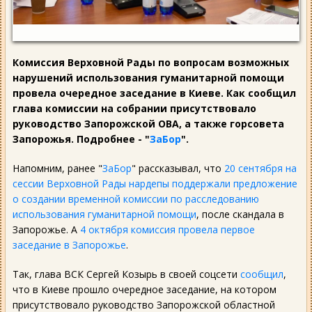
Комиссия Верховной Рады по вопросам возможных
нарушений использования гуманитарной помощи
провела очередное заседание в Киеве. Как сообщил
глава комиссии на собрании присутствовало
руководство Запорожской ОВА, а также горсовета
Запорожья. Подробнее - "
ЗаБор
".
Напомним, ранее "
ЗаБор
" рассказывал, что
20 сентября на
сессии Верховной Рады нардепы поддержали предложение
о создании временной комиссии по расследованию
использования гуманитарной помощи
, после скандала в
Запорожье. А
4 октября комиссия провела первое
заседание в Запорожье
.
Так, глава ВСК Сергей Козырь в своей соцсети
сообщил
,
что в Киеве прошло очередное заседание, на котором
присутствовало руководство Запорожской областной