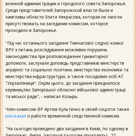
военной администрации и городского совета Запорожья.
Среди представителей Запорожской власти была и
замглавы области Злата Некрасова, которая не смогла
присутствовать на заседании комиссии, которое
проходило в Запорожье.
"Під час останнього засідання Тимчасової слідчої комісії
ВРУ з питань розслідування можливих порушень
законодавства при розповсюдженні гуманітарної
допомоги, заслухали доповідь представників міністерств
аграрної та соціальної політики, міністерства економіки та
міністерства інфраструктури, а також посадових осіб АТ
"Укрзалізниця". Окрім цього, до засідання приєдналося
керівництво Запорізької обласної військової адміністрації
та міської ради", - написал Козырь.
Член комиссии ВР Артем Культенко в своей соцсети также
рассказал
о работе временной следственной комисии.
"На сьогодні проведено два засідання в Києві, по одному в
Запоріжжі, Дніпрі, Ужгороді (сьогодні проходить). 22