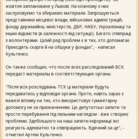
жовтня заплановане у Львові. На кожному з них
заслуховуємо та збираємо матеріали. Запрошуються
представники місцевої влади, військових адміністрацій,
фонду держмайна, міністерств, ДБР, НАБУ, Укрзалізниці та
інших відомств (в залежності від ситуації). Багато співпраці
з волонтерами. Цілий ряд проблем є в тих, хто допомагає.
Приходять скарги й на обшуки у фондах", - написал
Культенко.
Он также сообщил, что после всех расследований ВСК
передаст материалы в соответствующие органы.
"Після всіх розслідувань ТСК ці матеріали будуть
передаватись у відповідні органи. Проте, навіть зараз є
важелі впливу на тих, хто використовує гуманітарну
допомогу не за призначенням. Це депутатські запити та
просте перебування під пильним наглядом - вже створює
проблеми. Здебільшого на наші запити інформації всі
реагують адекватно та співпрацюють. Вдячний за це", -
отметил Артем Культенко.