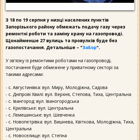
З 18 по 19 серпня у низці населених пунктів
Запорізького району обмежать подачу газу через
ремонтні роботи та заміну крану на газопроводі.
Щонайменше 27 вулиць та провулків буде без
газопостачання. Детальніше – "
ЗаБор
".
У зв'язку із ремонтими роботами на газопроводі,
постачання буде обмежене у приватному секторі за
такими адресами:
- с. Августинівка: вул. Миру, Молодіжна, Садова
- с. Дніпрові Хвилі: вул. Верхня, Степова, Тиха, Центральна
- с. Івангород: вул. Іваногородська
- с. Крилівське: вул. Центральна
- с. Лемешинське: вул. Шевченка
- с. Новопетрівка: вул. Вишнева, Квіткова, Молодіжна, Тиха,
Центральна
- с. Новоселище: вул. Степна