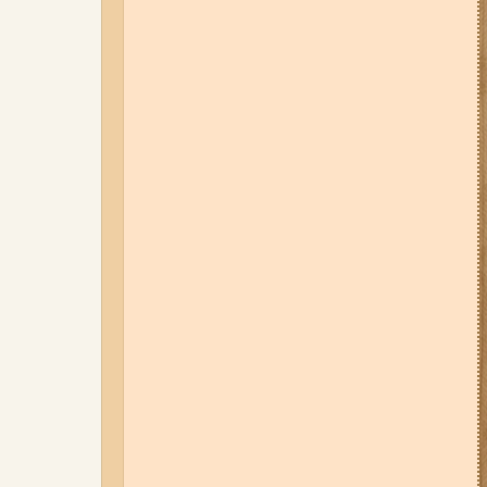
Набережну та Бабурку – чи
користуються вони попитом?
06-08-26 07:49
У Запоріжжі
шахед пробив дах
дев'ятиповерхівки і влучив у
квартиру: двоє людей поранені
(фото, відео)
04-08-26 12:35
Побиття, "ями" та
накази стріляти по своїх:
опублікували розслідування про
225-й окремий штурмовий полк,
що зараз знаходиться на
Запорізькому напрямку
05-08-26 07:50
Військові рф
атакували дитячу лікарню та
муніципальний автобус у
Запоріжжі (фото, відео)