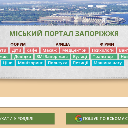
МІСЬКИЙ ПОРТАЛ ЗАПОРІЖЖЯ
ФОРУМ
АФІША
ФІРМИ
ати
Діти
Кафе
Масаж
Медцентри
Психологи
Ван
іжжя
Довідка
ЗМІ Запоріжжя
Вулиці
Транспорт
Но
Ціни
Моніторинг
Пользуха
Петиції
Машина часу
КАТИ У РОЗДІЛІ
ПОШУК ПО ВСЬОМУ 