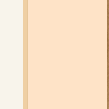
05-08-26 12:16
У Запорізькій
області ресторан оштрафували
більш ніж на 600 тисяч гривень:
що виявила податкова
07-08-26 08:56
У п’яти районах
Запоріжжя вимикатимуть
світло: адреси
06-08-26 09:14
Світло
відключать у 6 районах
Запоріжжя: де не буде
електроенергії 6 серпня
04-08-26 11:14
Що зміниться для
жителів Запоріжжя з серпня:
нові виплати, допомога ВПО та
зміни для ФОПів
03-08-26 09:03
Без світла у 6
районах Запоріжжя: де 3 серпня
відбудуться планові та
термінові відключення
електроенергії
07-08-26 13:35
Нові маршрути
громадського транспорту через