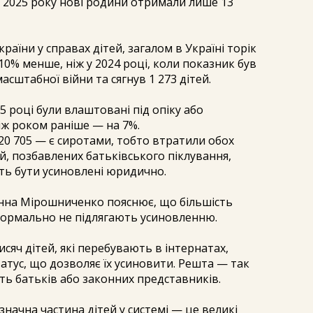
м 2025 року нові родини отримали лише 13
аїни у справах дітей, загалом в Україні торік
10% менше, ніж у 2024 році, коли показник був
сштабної війни та сягнув 1 273 дітей.
5 році були влаштовані під опіку або
іж роком раніше — на 7%.
 20 705 — є сиротами, тобто втратили обох
ей, позбавлених батьківського піклування,
уть бути усиновлені юридично.
нна Мірошниченко пояснює, що більшість
 формально не підлягають усиновленню.
тисяч дітей, які перебувають в інтернатах,
атус, що дозволяє їх усиновити. Решта — так
ють батьків або законних представників.
значна частина дітей у системі — це великі