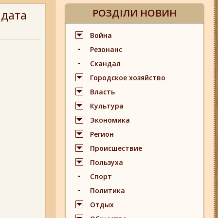
РОЗДІЛИ НОВИН
идата
Война
Резонанс
Скандал
Городское хозяйство
Власть
Культура
Экономика
Регион
Происшествие
Пользуха
Спорт
Политика
Отдых