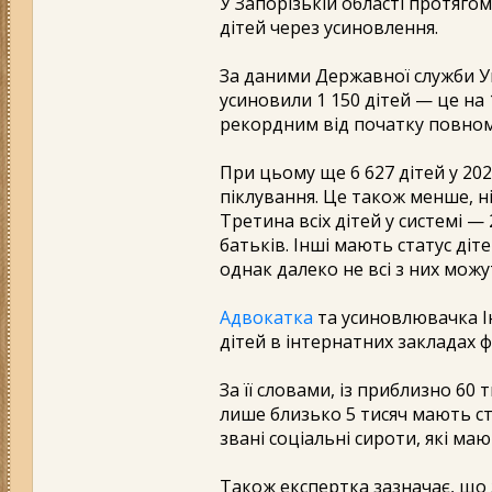
У Запорізькій області протяго
дітей через усиновлення.
За даними Державної служби Укр
усиновили 1 150 дітей — це на 
рекордним від початку повнома
При цьому ще 6 627 дітей у 202
піклування. Це також менше, н
Третина всіх дітей у системі —
батьків. Інші мають статус діт
однак далеко не всі з них мож
Адвокатка
та усиновлювачка І
дітей в інтернатних закладах
За її словами, із приблизно 60 
лише близько 5 тисяч мають ст
звані соціальні сироти, які ма
Також експертка зазначає, що 