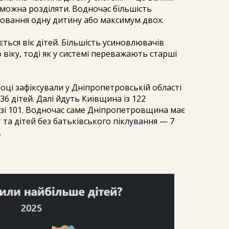
е можна розділяти. Водночас більшість
ховання одну дитину або максимум двох.
ься вік дітей. Більшість усиновлювачів
іку, тоді як у системі переважають старші
оці зафіксували у Дніпропетровській області
6 дітей. Далі йдуть Київщина із 122
і 101. Водночас саме Дніпропетровщина має
т та дітей без батьківського піклування — 7
.