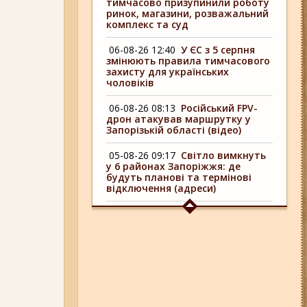
тимчасово призупинили роботу
ринок, магазини, розважальний
комплекс та суд
06-08-26 12:40
У ЄС з 5 серпня
змінюють правила тимчасового
захисту для українських
чоловіків
06-08-26 08:13
Російський FPV-
дрон атакував маршрутку у
Запорізькій області (відео)
05-08-26 09:17
Світло вимкнуть
у 6 районах Запоріжжя: де
будуть планові та термінові
відключення (адреси)
04-08-26 09:16
У 6 районах
Запоріжжя сьогодні
відключають світло: адреси
06-08-26 17:11
Три заклади із
Запоріжжя стали фіналістами
української ресторанної премії