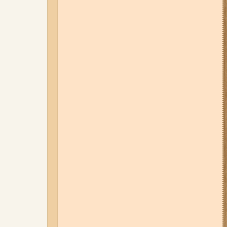
05-08-26 12:16
У Запорізькій
області ресторан оштрафували
більш ніж на 600 тисяч гривень:
що виявила податкова
07-08-26 08:56
У п’яти районах
Запоріжжя вимикатимуть
світло: адреси
06-08-26 09:14
Світло
відключать у 6 районах
Запоріжжя: де не буде
електроенергії 6 серпня
04-08-26 11:14
Що зміниться для
жителів Запоріжжя з серпня:
нові виплати, допомога ВПО та
зміни для ФОПів
03-08-26 09:03
Без світла у 6
районах Запоріжжя: де 3 серпня
відбудуться планові та
термінові відключення
електроенергії
07-08-26 13:35
Нові маршрути
громадського транспорту через