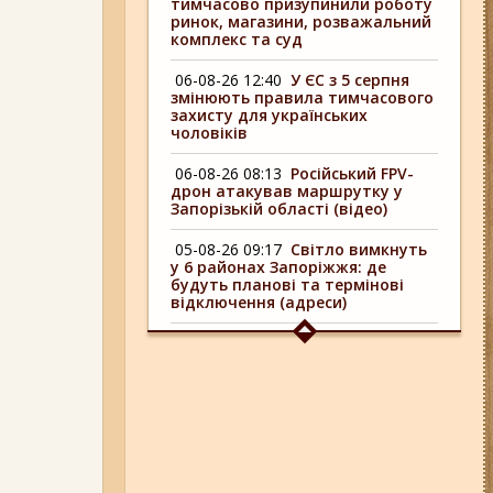
тимчасово призупинили роботу
ринок, магазини, розважальний
комплекс та суд
06-08-26 12:40
У ЄС з 5 серпня
змінюють правила тимчасового
захисту для українських
чоловіків
06-08-26 08:13
Російський FPV-
дрон атакував маршрутку у
Запорізькій області (відео)
05-08-26 09:17
Світло вимкнуть
у 6 районах Запоріжжя: де
будуть планові та термінові
відключення (адреси)
04-08-26 09:16
У 6 районах
Запоріжжя сьогодні
відключають світло: адреси
06-08-26 17:11
Три заклади із
Запоріжжя стали фіналістами
української ресторанної премії