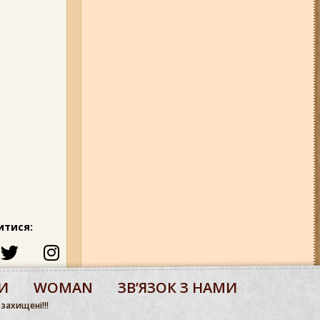
итися:
И
WOMAN
ЗВʼЯЗОК З НАМИ
 захищені!!!