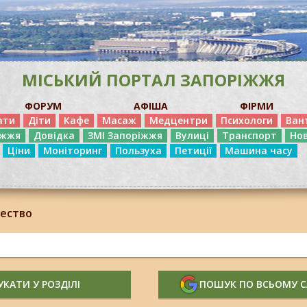
МІСЬКИЙ ПОРТАЛ ЗАПОРІЖЖЯ
ФОРУМ
АФІША
ФІРМИ
ати
Діти
Кафе
Масаж
Медцентри
Психологи
Ван
іжжя
Довідка
ЗМІ Запоріжжя
Вулиці
Транспорт
Но
Ціни
Моніторинг
Пользуха
Петиції
Машина часу
ество
КАТИ У РОЗДІЛІ
ПОШУК ПО ВСЬОМУ 