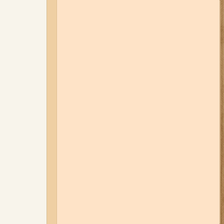
Набережну та Бабурку – чи
користуються вони попитом?
06-08-26 07:49
У Запоріжжі
шахед пробив дах
дев'ятиповерхівки і влучив у
квартиру: двоє людей поранені
(фото, відео)
04-08-26 12:35
Побиття, "ями" та
накази стріляти по своїх:
опублікували розслідування про
225-й окремий штурмовий полк,
що зараз знаходиться на
Запорізькому напрямку
05-08-26 07:50
Військові рф
атакували дитячу лікарню та
муніципальний автобус у
Запоріжжі (фото, відео)