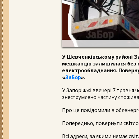
У Шевченківському районі З
мешканців залишилася без 
електрообладнання. Повернут
«
ЗаБор
».
У Запоріжжі ввечері 7 травня
знеструмлено частину спожива
Про це повідомили в обленерго
Попередньо, повернути світло
Всі адреси, за якими немає світ