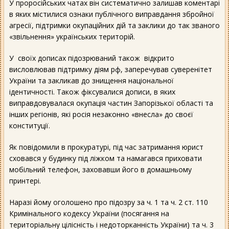
У проросійських чатах він систематично залишав коментарі
в яких містилися ознаки публічного виправдання збройної
агресії, підтримки окупаційних дій та заклики до так званого
«звільнення» українських територій.
У своїх дописах підозрюваний також відкрито
висловлював підтримку діям рф, заперечував суверенітет
України та закликав до знищення національної
ідентичності. Також фіксувалися дописи, в яких
виправдовувалася окупація частин Запорізької області та
інших регіонів, які росія незаконно «внесла» до своєї
конституції.
Як повідомили в прокуратурі, під час затримання юрист
сховався у будинку під ліжком та намагався приховати
мобільний телефон, заховавши його в домашньому
принтері.
Наразі йому оголошено про підозру за ч. 1 та ч. 2 ст. 110
Кримінального кодексу України (посягання на
територіальну цілісність і недоторканність України) та ч. 3