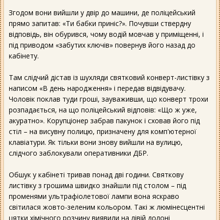
Згодом вони вийшли у двір до машини, де поліцейський
прямо запитав: «Ти бабки приніс?». Почувши ствердну
відповідь, він обурився, чому водій мовчав у приміщенні, і
під приводом «забутих ключів» повернув його назад до
кабінету.
Там слідчий дістав із шухляди святковий конверт-листівку з
написом «В день народження» і передав відвідувачу.
Чоловік поклав туди гроші, зауваживши, що конверт трохи
розпадається, на що поліцейський відповів: «Що ж уже,
акуратно». Корупціонер забрав пакунок і сховав його під
стіл – на висувну полицю, призначену для комп'ютерної
клавіатури. Як тільки вони знову вийшли на вулицю,
слідчого заблокували оперативники ДБР.
Обшук у кабінеті тривав понад дві години. Святкову
листівку з грошима швидко знайшли під столом – під
променями ультрафіолетової лампи вона яскраво
світилася жовто-зеленим кольором. Такі ж люмінесцентні
цятки хімічного розчину виявили на лівій долоні