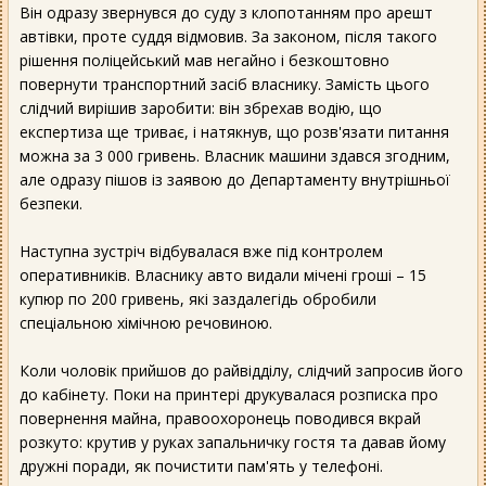
Він одразу звернувся до суду з клопотанням про арешт
автівки, проте суддя відмовив. За законом, після такого
рішення поліцейський мав негайно і безкоштовно
повернути транспортний засіб власнику. Замість цього
слідчий вирішив заробити: він збрехав водію, що
експертиза ще триває, і натякнув, що розв'язати питання
можна за 3 000 гривень. Власник машини здався згодним,
але одразу пішов із заявою до Департаменту внутрішньої
безпеки.
Наступна зустріч відбувалася вже під контролем
оперативників. Власнику авто видали мічені гроші – 15
купюр по 200 гривень, які заздалегідь обробили
спеціальною хімічною речовиною.
Коли чоловік прийшов до райвідділу, слідчий запросив його
до кабінету. Поки на принтері друкувалася розписка про
повернення майна, правоохоронець поводився вкрай
розкуто: крутив у руках запальничку гостя та давав йому
дружні поради, як почистити пам'ять у телефоні.