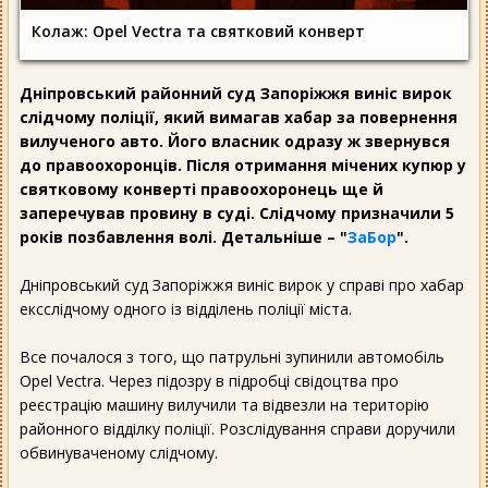
Колаж: Opel Vectra та святковий конверт
Дніпровський районний суд Запоріжжя виніс вирок
слідчому поліції, який вимагав хабар за повернення
вилученого авто. Його власник одразу ж звернувся
до правоохоронців. Після отримання мічених купюр у
святковому конверті правоохоронець ще й
заперечував провину в суді. Слідчому призначили 5
років позбавлення волі. Детальніше – "
ЗаБор
".
Дніпровський суд Запоріжжя виніс вирок у справі про хабар
ексслідчому одного із відділень поліції міста.
Все почалося з того, що патрульні зупинили автомобіль
Opel Vectra. Через підозру в підробці свідоцтва про
реєстрацію машину вилучили та відвезли на територію
районного відділку поліції. Розслідування справи доручили
обвинуваченому слідчому.