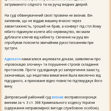
затриманого слідчого та на ручці вхідних дверей.
На суді обвинувачений своєї провини не визнав. Він
запевняв, що не віддав машину вчасно через
завантаженість, грошей не брав, а конверт під стіл йому
нібито підкинули колеги або керівництво, які мали
дублікати ключів від кабінету. Свічення на руці він
спробував пояснити звичайним рукостисканням при
зустрічі.
Адвокати
намагалися анулювати докази, заявляючи про
«провокацію злочину» та порушення строків складання
протоколів. Проте суд відкинув усі заперечення захисту,
зазначивши, що ініціатива вимагання йшла виключно від
підсудного, а приховане відео повністю підтверджує його
вину.
Дніпровський районний суд
визнав
експравоохоронця
винним за ч. 3 ст. 368 Кримінального кодексу України
(одержання неправомірної вигоди службовою особою).