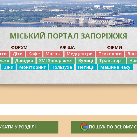
МІСЬКИЙ ПОРТАЛ ЗАПОРІЖЖЯ
ФОРУМ
АФІША
ФІРМИ
ати
Діти
Кафе
Масаж
Медцентри
Психологи
Ван
іжжя
Довідка
ЗМІ Запоріжжя
Вулиці
Транспорт
Но
Ціни
Моніторинг
Пользуха
Петиції
Машина часу
КАТИ У РОЗДІЛІ
ПОШУК ПО ВСЬОМУ 