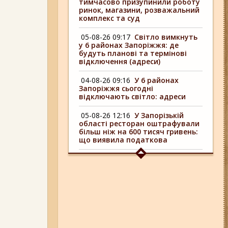
тимчасово призупинили роботу
ринок, магазини, розважальний
комплекс та суд
05-08-26 09:17
Світло вимкнуть
у 6 районах Запоріжжя: де
будуть планові та термінові
відключення (адреси)
04-08-26 09:16
У 6 районах
Запоріжжя сьогодні
відключають світло: адреси
05-08-26 12:16
У Запорізькій
області ресторан оштрафували
більш ніж на 600 тисяч гривень:
що виявила податкова
04-08-26 11:14
Що зміниться для
жителів Запоріжжя з серпня:
нові виплати, допомога ВПО та
зміни для ФОПів
01-08-26 14:10
Стали відомі
подробиці ДТП з
неповнолітньою
мотоциклісткою на Космосі в