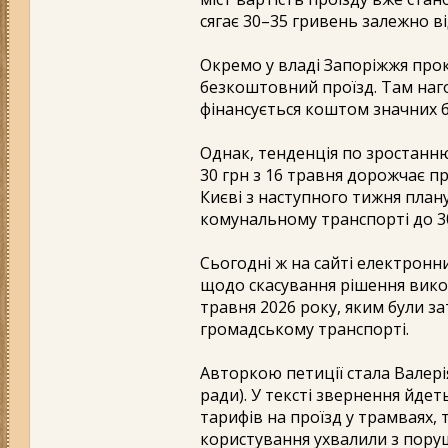
сягає 30–35 гривень залежно в
Окремо у владі Запоріжжя прок
безкоштовний проїзд. Там на
фінансується коштом значних 
Однак, тенденція по зростанню 
30 грн з 16 травня дорожчає про
Києві з наступного тижня плану
комунальному транспорті до 30
Сьогодні ж на сайті електронн
щодо скасування рішення викон
травня 2026 року, яким були за
громадському транспорті.
Авторкою петиції стала Валер
ради). У тексті звернення йде
тарифів на проїзд у трамваях, 
користування ухвалили з пор