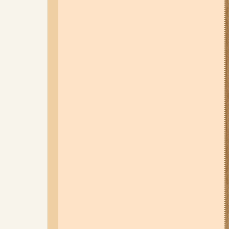
Запоріжжі (фото, відео)
31-07-26 08:22
Щонайменше
шість вибухів і масштабна
пожежа: вночі росіяни вдарили
по Запоріжжю (фото, відео)
31-07-26 09:33
У трьох районах
Запоріжжя сьогодні
вимикатимуть світло: повний
список адрес
06-08-26 09:14
Світло
відключать у 6 районах
Запоріжжя: де не буде
електроенергії 6 серпня
03-08-26 09:03
Без світла у 6
районах Запоріжжя: де 3 серпня
відбудуться планові та
термінові відключення
електроенергії
01-08-26 22:20
Росіяни
атакували Запоріжжя та
область дронами та КАБами: