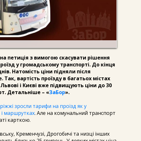
на петиція з вимогою скасувати рішення
роїзд у громадському транспорті. До кінця
нів. Натомість ціни підняли після
. Так, вартість проїзду в багатьох містах
У Львові і Києві вже підвищують ціни до 30
т. Детальніше – «
ЗаБор
».
ріжжі зросли тарифи на проїзд як у
 і маршрутках
. Але на комунальний транспорт
аті карткою.
вську, Кременчузі, Дрогобичі та низці інших
овить близько 25 гривень. У деяких містах ціна