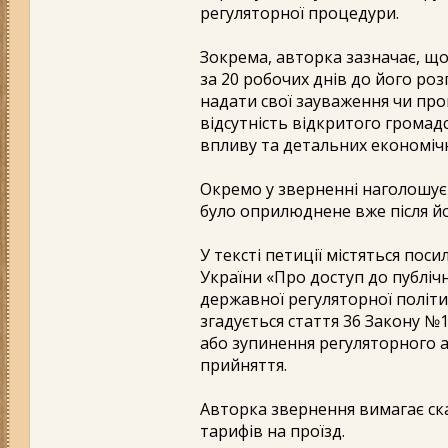
регуляторної процедури.
Зокрема, авторка зазначає, щ
за 20 робочих днів до його роз
надати свої зауваження чи проп
відсутність відкритого громад
впливу та детальних економічн
Окремо у зверненні наголошуєт
було оприлюднене вже після йо
У тексті петиції містяться пос
України «Про доступ до публічн
державної регуляторної політик
згадується стаття 36 Закону №
або зупинення регуляторного 
прийняття.
Авторка звернення вимагає с
тарифів на проїзд.