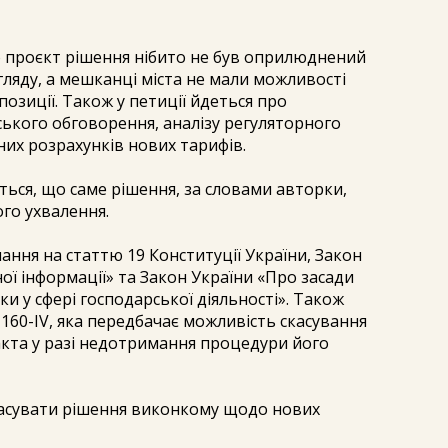
о проєкт рішення нібито не був оприлюднений
гляду, а мешканці міста не мали можливості
озиції. Також у петиції йдеться про
ського обговорення, аналізу регуляторного
их розрахунків нових тарифів.
ься, що саме рішення, за словами авторки,
го ухвалення.
илання на статтю 19 Конституції України, Закон
ої інформації» та Закон України «Про засади
и у сфері господарської діяльності». Також
1160-IV, яка передбачає можливість скасування
акта у разі недотримання процедури його
касувати рішення виконкому щодо нових