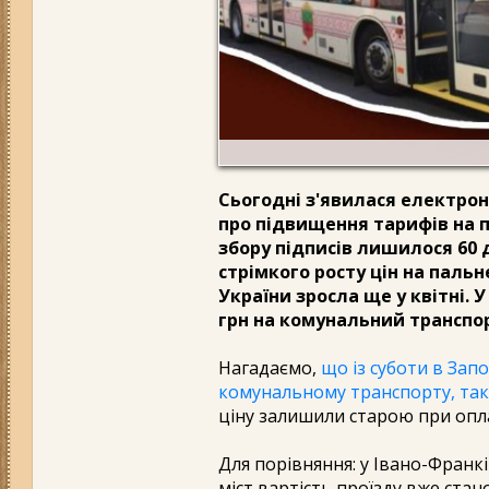
Сьогодні з'явилася електрон
про підвищення тарифів на п
збору підписів лишилося 60 д
стрімкого росту цін на пальне
України зросла ще у квітні. 
грн на комунальний транспор
Нагадаємо,
що із суботи в Запо
комунальному транспорту, так
ціну залишили старою при опл
Для порівняння: у Івано-Франкі
міст вартість проїзду вже стан