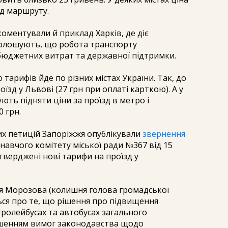
ід маршруту.
оментували й приклад Харків, де діє
голошують, що робота транспорту
бюджетних витрат та державної підтримки.
тарифів йде по різних містах України. Так, до
їзд у Львові (27 грн при оплаті карткою). А у
ють підняти ціни за проїзд в метро і
 грн.
их петицій Запоріжжя опублікували
звернення
авчого комітету міської ради №367 від 15
тверджені нові тарифи на проїзд у
ія Морозова (колишня голова громадської
ться про те, що рішення про підвищення
тролейбусах та автобусах загального
ушенням вимог законодавства щодо