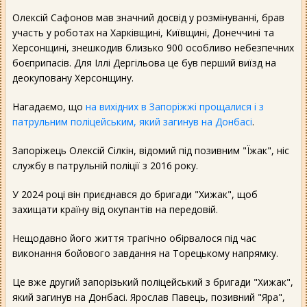
Олексій Сафонов мав значний досвід у розмінуванні, брав
участь у роботах на Харківщині, Київщині, Донеччині та
Херсонщині, знешкодив близько 900 особливо небезпечних
боєприпасів. Для Іллі Дергільова це був перший виїзд на
деокуповану Херсонщину.
Нагадаємо, що
на вихідних в Запоріжжі прощалися і з
патрульним поліцейським, який загинув на Донбасі
.
Запоріжець Олексій Сілкін, відомий під позивним "Їжак", ніс
службу в патрульній поліції з 2016 року.
У 2024 році він приєднався до бригади "Хижак", щоб
захищати країну від окупантів на передовій.
Нещодавно його життя трагічно обірвалося під час
виконання бойового завдання на Торецькому напрямку.
Це вже другий запорізький поліцейський з бригади "Хижак",
який загинув на Донбасі. Ярослав Павець, позивний "Яра",