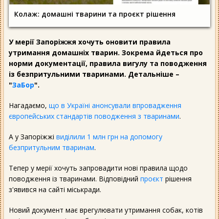
Колаж: домашні тварини та проєкт рішення
У мерії Запоріжжя хочуть оновити правила
утримання домашніх тварин. Зокрема йдеться про
норми документації, правила вигулу та поводження
із безпритульними тваринами. Детальніше –
"
ЗаБор
".
Нагадаємо,
що в Україні анонсували впровадження
європейських стандартів поводження з тваринами
.
А у Запоріжжі
виділили 1 млн грн на допомогу
безпритульним тваринам
.
Тепер у мерії хочуть запровадити нові правила щодо
поводження із тваринами. Відповідний
проєкт
рішення
з'явився на сайті міськради.
Новий документ має врегулювати утримання собак, котів