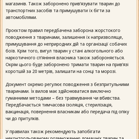
магазинів. Також заборонено прив’язувати тварин до
транспортних засобів та примушувати їх бігти за
автомобілями.
Проєктом правил передбачена заборона жорстокого
поводження з тваринами, залишення їх напризволяще,
примушування до неприродних дій та організації собачих
боїв. Крім того, вигул тварин у стані алкогольного або
наркотичного сп’яніння власника також забороняється.
Окрім цього буде заборонено тримати тварин на прив’язі
коротшій за 20 метрів, залишати на сонці та морозі.
Документ окремо регулює поводження з безпритульними
тваринами. Їх вилов має здійснюватися виключно
гуманними методами – без травмування чи вбивства.
Передбачається тимчасова ізоляція, стерилізація,
вакцинація, повернення власникам або передача під опіку
чи до притулків.
У правилах також рекомендують запобігати
неконтрольованому розмноженню домашніх тварин та