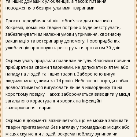
та інших домашніх улюбленців, а також питання
поводження з безпритульними тваринами.
Проєкт передбачає чіткіші обов’язки для власників.
Зокрема, домашніх тварин потрібно буде реєструвати,
забезпечувати їм належні умови утримання, своєчасну
вакцинацію та ветеринарну допомогу. Новопридбаних
улюбленців пропонують реєструвати протягом 30 днів.
Окрему увагу приділили правилам вигулу. Власники повинні
прибирати за своїми тваринами, не допускати їх втечі або
нападу на людей та інших тварин. Заборонено вигул
людьми, молодшими за 14 років. Небезпечні породи собак
дозволятиметься вигулювати лише в наморднику та на
короткому повідку. Також забороняється виводити у місця
загального користування хворих на інфекційні
захворювання тварин.
Окремо в документі зазначається, що не можна залишати
тварин прив’язаними без нагляду у громадських місцях або
місцях скупчення людей, зокрема поблизу зупинок чи