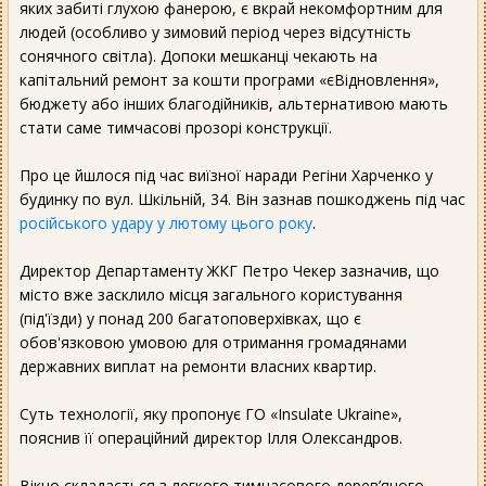
яких забиті глухою фанерою, є вкрай некомфортним для
людей (особливо у зимовий період через відсутність
сонячного світла). Допоки мешканці чекають на
капітальний ремонт за кошти програми «єВідновлення»,
бюджету або інших благодійників, альтернативою мають
стати саме тимчасові прозорі конструкції.
Про це йшлося під час виїзної наради Регіни Харченко у
будинку по вул. Шкільній, 34. Він зазнав пошкоджень під час
російського удару у лютому цього року
.
Директор Департаменту ЖКГ Петро Чекер зазначив, що
місто вже засклило місця загального користування
(під'їзди) у понад 200 багатоповерхівках, що є
обов'язковою умовою для отримання громадянами
державних виплат на ремонти власних квартир.
Суть технології, яку пропонує ГО «Insulate Ukraine»,
пояснив її операційний директор Ілля Олександров.
Вікно складається з легкого тимчасового дерев’яного