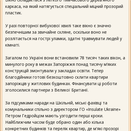
каркаса, на який натягується спеціальний міцний прозорий
пластик.
У разі повторної вибухової хвилі таке вікно є значно
безпечнішим за звичайне скляне, оскільки воно не
розлітається на гострі уламки, здатні травмувати людей у
кімнаті.
Загалом по Україні вони встановили 78 тисяч таких вікон, а
минулого року в межах Запоріжжя понад тисячу м’яких
конструкцій змонтували у закладах освіти. Тепер
благодійники готові безкоштовно склити квартири
запоріжців у житлових будинках. Фінансувати ці роботи
зголосилися партнери з Великої Британії.
За підсумками наради на Шкільній, міські фахівці та
комунальники спільно з директором ГО «Insulate Ukraine»
Петром Гедройцом мають узгодити перші кроки.
Найближчим часом буде обрано один або кілька
конкретних будинків та перелік квартир, де м'які прозорі