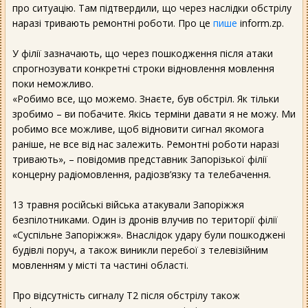
про ситуацію. Там підтвердили, що через наслідки обстрілу
наразі тривають ремонтні роботи. Про це
пише
inform.zp.
У філії зазначають, що через пошкодження після атаки
спрогнозувати конкретні строки відновлення мовлення
поки неможливо.
«Робимо все, що можемо. Знаєте, був обстріл. Як тільки
зробимо – ви побачите. Якісь терміни давати я не можу. Ми
робимо все можливе, щоб відновити сигнал якомога
раніше, не все від нас залежить. Ремонтні роботи наразі
тривають», – повідомив представник Запорізької філії
концерну радіомовлення, радіозв’язку та телебачення.
13 травня російські війська атакували Запоріжжя
безпілотниками. Один із дронів влучив по території філії
«Суспільне Запоріжжя». Внаслідок удару були пошкоджені
будівлі поруч, а також виникли перебої з телевізійним
мовленням у місті та частині області.
Про відсутність сигналу Т2 після обстрілу також