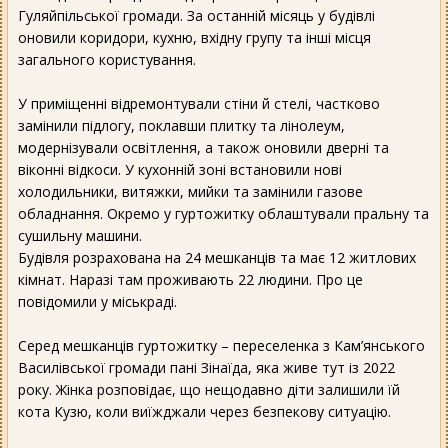
Гуляйпільської громади. За останній місяць у будівлі
оновили коридори, кухню, вхідну групу та інші місця
загального користування.
У приміщенні відремонтували стіни й стелі, частково
замінили підлогу, поклавши плитку та лінолеум,
модернізували освітлення, а також оновили дверні та
віконні відкоси. У кухонній зоні встановили нові
холодильники, витяжки, мийки та замінили газове
обладнання. Окремо у гуртожитку облаштували пральну та
сушильну машини.
Будівля розрахована на 24 мешканців та має 12 житлових
кімнат. Наразі там проживають 22 людини. Про це
повідомили у міськраді.
Серед мешканців гуртожитку – переселенка з Кам’янського
Василівської громади пані Зінаїда, яка живе тут із 2022
року. Жінка розповідає, що нещодавно діти залишили їй
кота Кузю, коли виїжджали через безпекову ситуацію.