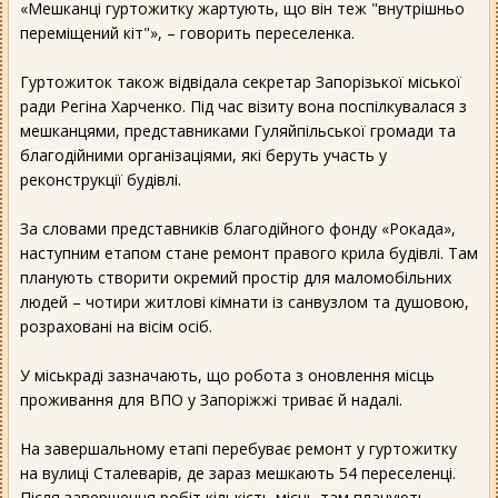
«Мешканці гуртожитку жартують, що він теж "внутрішньо
переміщений кіт"», – говорить переселенка.
Гуртожиток також відвідала секретар Запорізької міської
ради Регіна Харченко. Під час візиту вона поспілкувалася з
мешканцями, представниками Гуляйпільської громади та
благодійними організаціями, які беруть участь у
реконструкції будівлі.
За словами представників благодійного фонду «Рокада»,
наступним етапом стане ремонт правого крила будівлі. Там
планують створити окремий простір для маломобільних
людей – чотири житлові кімнати із санвузлом та душовою,
розраховані на вісім осіб.
У міськраді зазначають, що робота з оновлення місць
проживання для ВПО у Запоріжжі триває й надалі.
На завершальному етапі перебуває ремонт у гуртожитку
на вулиці Сталеварів, де зараз мешкають 54 переселенці.
Після завершення робіт кількість місць там планують