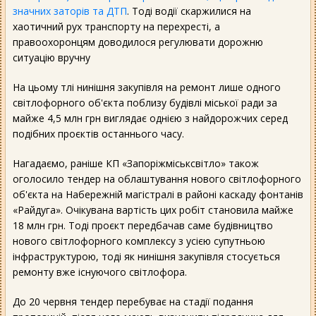
значних заторів та ДТП
. Тоді водії скаржилися на
хаотичний рух транспорту на перехресті, а
правоохоронцям доводилося регулювати дорожню
ситуацію вручну
На цьому тлі нинішня закупівля на ремонт лише одного
світлофорного об'єкта поблизу будівлі міської ради за
майже 4,5 млн грн виглядає однією з найдорожчих серед
подібних проєктів останнього часу.
Нагадаємо, раніше КП «Запоріжміськсвітло» також
оголосило тендер на облаштування нового світлофорного
об'єкта на Набережній магістралі в районі каскаду фонтанів
«Райдуга». Очікувана вартість цих робіт становила майже
18 млн грн. Тоді проєкт передбачав саме будівництво
нового світлофорного комплексу з усією супутньою
інфраструктурою, тоді як нинішня закупівля стосується
ремонту вже існуючого світлофора.
До 20 червня тендер перебуває на стадії подання