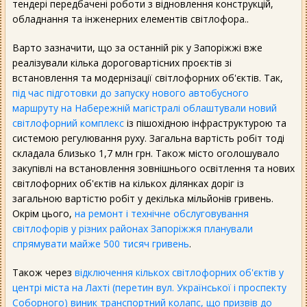
тендері передбачені роботи з відновлення конструкцій,
обладнання та інженерних елементів світлофора..
Варто зазначити, що за останній рік у Запоріжжі вже
реалізували кілька дороговартісних проєктів зі
встановлення та модернізації світлофорних об'єктів. Так,
під час підготовки до запуску нового автобусного
маршруту на Набережній магістралі облаштували новий
світлофорний комплекс
із пішохідною інфраструктурою та
системою регулювання руху. Загальна вартість робіт тоді
складала близько 1,7 млн грн. Також місто оголошувало
закупівлі на встановлення зовнішнього освітлення та нових
світлофорних об'єктів на кількох ділянках доріг із
загальною вартістю робіт у декілька мільйонів гривень.
Окрім цього,
на ремонт і технічне обслуговування
світлофорів у різних районах Запоріжжя планували
спрямувати майже 500 тисяч гривень
.
Також через
відключення кількох світлофорних об'єктів у
центрі міста на Лахті (перетин вул. Української і проспекту
Соборного) виник транспортний колапс, що призвів до