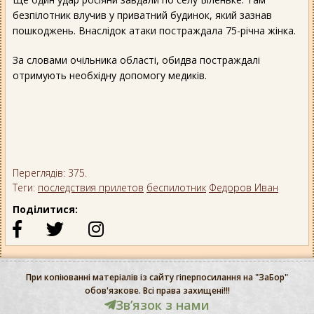
безпілотник влучив у приватний будинок, який зазнав
пошкоджень. Внаслідок атаки постраждала 75-річна жінка.
За словами очільника області, обидва постраждалі
отримують необхідну допомогу медиків.
Переглядів: 375.
Теги:
последствия прилетов
беспилотник
Федоров Иван
Поділитися:
При копіюванні матеріалів із сайту гіперпосилання на "ЗаБор"
обов'язкове. Всі права захищені!!!
Звʼязок з нами