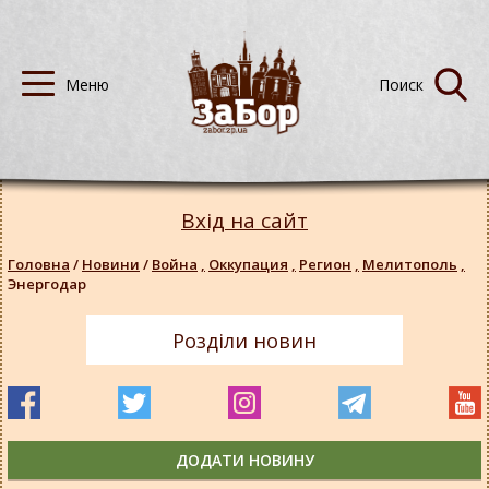
Вхід на сайт
Головна
/
Новини
/
Война
,
Оккупация
,
Регион
,
Мелитополь
,
Энергодар
Розділи новин
ДОДАТИ НОВИНУ