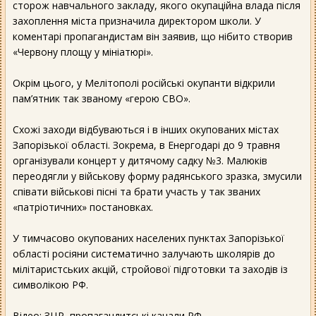
сторож навчального закладу, якого окупаційна влада після
захоплення міста призначила директором школи. У
коментарі пропагандистам він заявив, що нібито створив
«Червону площу у мініатюрі».
Окрім цього, у Мелітополі російські окупанти відкрили
пам’ятник так званому «герою СВО».
Схожі заходи відбуваються і в інших окупованих містах
Запорізької області. Зокрема, в Енергодарі до 9 травня
організували концерт у дитячому садку №3. Малюків
переодягли у військову форму радянського зразка, змусили
співати військові пісні та брати участь у так званих
«патріотичних» постановках.
У тимчасово окупованих населених пунктах Запорізької
області росіяни систематично залучають школярів до
мілітаристських акцій, стройової підготовки та заходів із
символікою РФ.
Відео: ЗЦР, пропагандитські канали РФ.