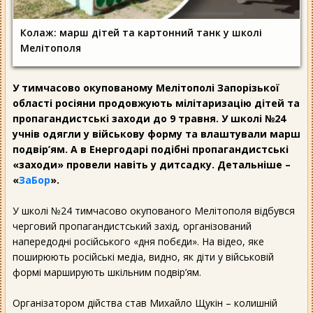
Колаж: марш дітей та картонний танк у школі
Мелітополя
У тимчасово окупованому Мелітополі Запорізької
області росіяни продовжують мілітаризацію дітей та
пропагандистські заходи до 9 травня. У школі №24
учнів одягли у військову форму та влаштували марш
подвір’ям. А в Енергодарі подібні пропагандистські
«заходи» провели навіть у дитсадку. Детальніше –
«
ЗаБор
».
У школі №24 тимчасово окупованого Мелітополя відбувся
черговий пропагандистський захід, організований
напередодні російського «дня побєди». На відео, яке
поширюють російські медіа, видно, як діти у військовій
формі марширують шкільним подвір’ям.
Організатором дійства став Михайло Щукін – колишній